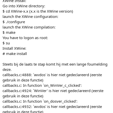
XWine Install:
Go into XWine directory:
$ cd XWine-x.x (x.x is the XWine version)
launch the XWine configuration:
$ ./configure
launch the XWine compilation:
$ make
You have to logon as root:
$ su
Install XWine:
# make install
Steets bij de laats te stap komt hij met een lange foumelding
deze.
callbacks.c:4888: `wvdos' is hier niet gedeclareerd (eerste
gebruik in deze functie)
callbacks.c: In function `on_WinVer_c_clicked':
callbacks.c:4924: `WinVer' is hier niet gedeclareerd (eerste
gebruik in deze functie)
callbacks.c: In function `on_dosver_clicked':
callbacks.c:4932: `wvdos' is hier niet gedeclareerd (eerste
gebruik in deze functie)