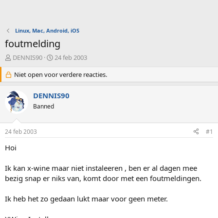
Linux, Mac, Android, iOS
foutmelding
O
S
DENNIS90
24 feb 2003
n
t
d
Niet open voor verdere reacties.
a
e
r
r
t
DENNIS90
w
d
Banned
e
a
r
t
p
u
24 feb 2003
#1
s
m
t
Hoi
a
r
Ik kan x-wine maar niet instaleeren , ben er al dagen mee
t
bezig snap er niks van, komt door met een foutmeldingen.
e
r
Ik heb het zo gedaan lukt maar voor geen meter.