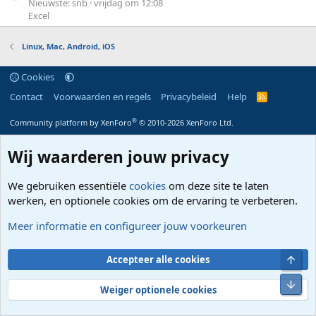
Nieuwste: snb
vrijdag om 12:08
Excel
Linux, Mac, Android, iOS
Cookies
Contact
Voorwaarden en regels
Privacybeleid
Help
R
S
S
®
Community platform by XenForo
© 2010-2026 XenForo Ltd.
Wij waarderen jouw privacy
We gebruiken essentiële
cookies
om deze site te laten
werken, en optionele cookies om de ervaring te verbeteren.
Meer informatie en configureer jouw voorkeuren
Bove
Accepteer alle cookies
Onde
Weiger optionele cookies