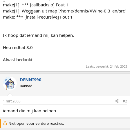
make[1]: *** [callbacks.o] Fout 1
make[1]: Weggaan uit map `/home/dennis/XWine-0.3_en/src'
make: *** [install-recursive] Fout 1
Ik hoop dat iemand mij kan helpen.
Heb redhat 8.0
Alvast bedankt.
Laatst bewerkt:
24 feb 2003
DENNIS90
TS
Banned
1 mrt 2003
#2
iemand die mij kan helpen.
Niet open voor verdere reacties.