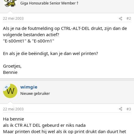
Giga Honourable Senior Member †
22 mei 2003
#2
Als je na de foutmelding op CTRL-ALT-DEL drukt, zijn dan de
volgende bestanden actief?
"E-s00mt1" & "E-s00rn1"
En als je die beëindigt, kan je dan wel printen?
Groetjes,
Bennie
wimgie
TS
W
Nieuwe gebruiker
22 mei 2003
#3
Ha bennie
als ik CTR ALT DEL gebeurd er niks nada
Maar printen doet hij wel als ik op print drukt dan duurt het