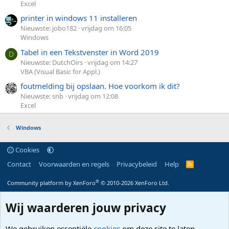
Excel
printer in windows 11 installeren
Nieuwste: jobo182
vrijdag om 16:05
Windows
Tabel in een Tekstvenster in Word 2019
D
Nieuwste: DutchOirs
vrijdag om 14:27
VBA (Visual Basic for Appl.)
foutmelding bij opslaan. Hoe voorkom ik dit?
Nieuwste: snb
vrijdag om 12:08
Excel
Windows
Cookies
Contact
Voorwaarden en regels
Privacybeleid
Help
R
S
S
®
Community platform by XenForo
© 2010-2026 XenForo Ltd.
Wij waarderen jouw privacy
We gebruiken essentiële
cookies
om deze site te laten