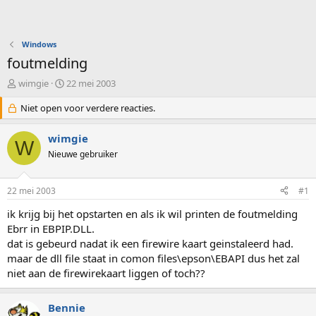
Windows
foutmelding
O
S
wimgie
22 mei 2003
n
t
d
Niet open voor verdere reacties.
a
e
r
r
t
wimgie
W
w
d
Nieuwe gebruiker
e
a
r
t
p
u
22 mei 2003
#1
s
m
t
ik krijg bij het opstarten en als ik wil printen de foutmelding
a
Ebrr in EBPIP.DLL.
r
dat is gebeurd nadat ik een firewire kaart geinstaleerd had.
t
maar de dll file staat in comon files\epson\EBAPI dus het zal
e
niet aan de firewirekaart liggen of toch??
r
Bennie