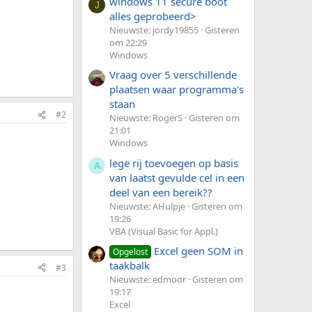
windows 11 secure boot
J
alles geprobeerd>
Nieuwste: jordy19855
Gisteren
om 22:29
Windows
Vraag over 5 verschillende
plaatsen waar programma's
staan
#2
Nieuwste: RogerS
Gisteren om
21:01
Windows
lege rij toevoegen op basis
A
van laatst gevulde cel in een
deel van een bereik??
Nieuwste: AHulpje
Gisteren om
19:26
VBA (Visual Basic for Appl.)
Excel geen SOM in
Opgelost
taakbalk
#3
Nieuwste: edmoor
Gisteren om
19:17
Excel