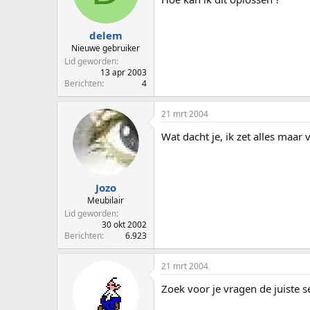
p
u
s
m
t
delem
a
Nieuwe gebruiker
r
Lid geworden
t
13 apr 2003
e
Berichten
4
r
21 mrt 2004
Wat dacht je, ik zet alles maar
Jozo
Meubilair
Lid geworden
30 okt 2002
Berichten
6.923
21 mrt 2004
Zoek voor je vragen de juiste se