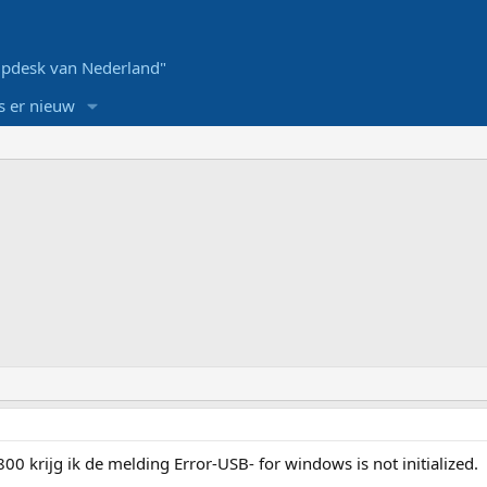
pdesk van Nederland"
s er nieuw
00 krijg ik de melding Error-USB- for windows is not initialized.