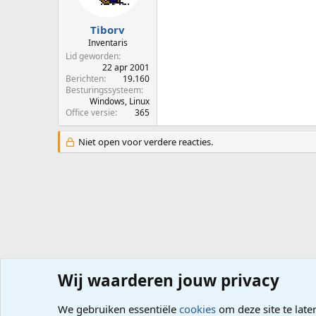
Tiborv
Inventaris
Lid geworden
22 apr 2001
Berichten
19.160
Besturingssysteem
Windows, Linux
Office versie
365
Niet open voor verdere reacties.
Wij waarderen jouw privacy
Forums
Hardware
Randapparatuur, Netwerk
We gebruiken essentiële
cookies
om deze site te late