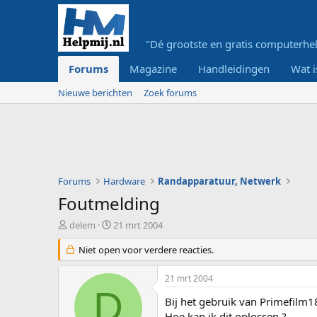
"Dé grootste en gratis computerhel
Forums
Magazine
Handleidingen
Wat i
Nieuwe berichten
Zoek forums
Forums
Hardware
Randapparatuur, Netwerk
Foutmelding
O
S
delem
21 mrt 2004
n
t
d
Niet open voor verdere reacties.
a
e
r
r
t
21 mrt 2004
w
d
D
e
a
Bij het gebruik van Primefilm18
r
t
Hoe kan ik dit oplossen ?