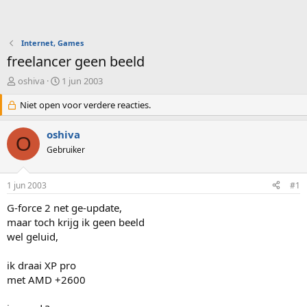
Internet, Games
freelancer geen beeld
O
S
oshiva
1 jun 2003
n
t
d
Niet open voor verdere reacties.
a
e
r
r
t
oshiva
O
w
d
Gebruiker
e
a
r
t
p
u
1 jun 2003
#1
s
m
t
G-force 2 net ge-update,
a
maar toch krijg ik geen beeld
r
wel geluid,
t
e
ik draai XP pro
r
met AMD +2600