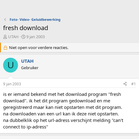
Foto- Video- Geluidbewerking
fresh download
O
S
UTAH
9 jan 2003
n
t
d
Niet open voor verdere reacties.
a
e
r
r
t
UTAH
U
w
d
Gebruiker
e
a
r
t
p
u
9 jan 2003
#1
s
m
t
is er iemand bekend met het download program "fresh
a
download". ik het dit program gedownload en me
r
geregistreerd maar kan niet opstarten met dit program.
t
na downloaden van een url kan ik deze niet opstarten.
e
na dubbelklik op het url-adress verschijnt melding "can't
r
connect to ip-adress"