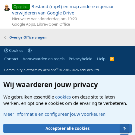
Bestand (mp4) en map andere eigenaar
Opgelost
verwijderen van Google Drive
Nieuwste: Aar
donderdag om 19:20
Google Apps, Libre-/Open Office
Overige Office vragen
Cookies
Contact
Voorwaarden en regels
Privacybeleid
Help
R
S
S
®
Community platform by XenForo
© 2010-2026 XenForo Ltd.
Wij waarderen jouw privacy
We gebruiken essentiële
cookies
om deze site te laten
werken, en optionele cookies om de ervaring te verbeteren.
Meer informatie en configureer jouw voorkeuren
Bove
Accepteer alle cookies