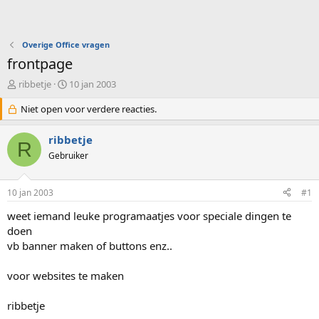
Overige Office vragen
frontpage
O
S
ribbetje
10 jan 2003
n
t
d
Niet open voor verdere reacties.
a
e
r
r
t
ribbetje
R
w
d
Gebruiker
e
a
r
t
p
u
10 jan 2003
#1
s
m
t
weet iemand leuke programaatjes voor speciale dingen te
a
doen
r
vb banner maken of buttons enz..
t
e
voor websites te maken
r
ribbetje