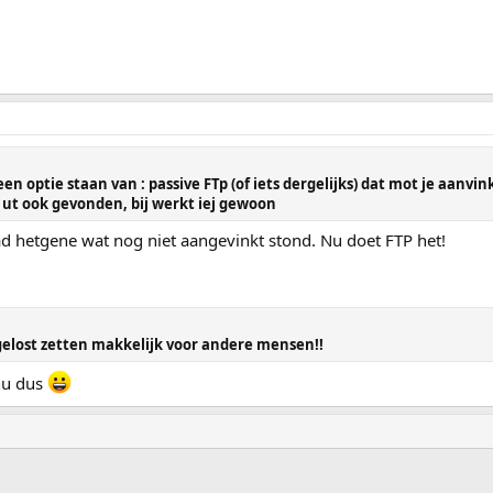
en optie staan van : passive FTp (of iets dergelijks) dat mot je aanvin
k ut ook gevonden, bij werkt iej gewoon
ad hetgene wat nog niet aangevinkt stond. Nu doet FTP het!
pgelost zetten makkelijk voor andere mensen!!
 nu dus