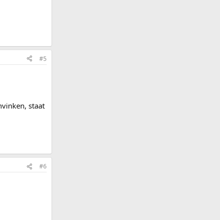
#5
nvinken, staat
#6