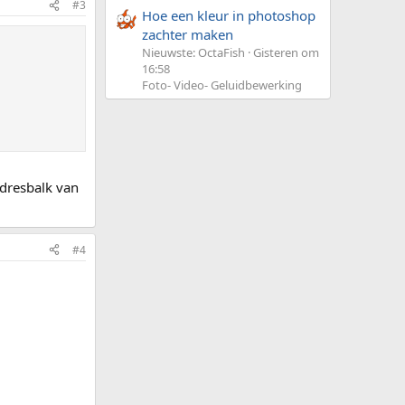
#3
Hoe een kleur in photoshop
zachter maken
Nieuwste: OctaFish
Gisteren om
16:58
Foto- Video- Geluidbewerking
 adresbalk van
#4