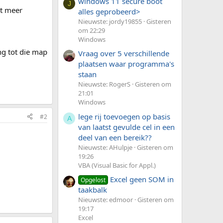
windows 11 secure boot
J
et meer
alles geprobeerd>
Nieuwste: jordy19855
Gisteren
om 22:29
Windows
ng tot die map
Vraag over 5 verschillende
plaatsen waar programma's
staan
Nieuwste: RogerS
Gisteren om
21:01
Windows
lege rij toevoegen op basis
#2
A
van laatst gevulde cel in een
deel van een bereik??
Nieuwste: AHulpje
Gisteren om
19:26
VBA (Visual Basic for Appl.)
Excel geen SOM in
Opgelost
taakbalk
Nieuwste: edmoor
Gisteren om
19:17
Excel