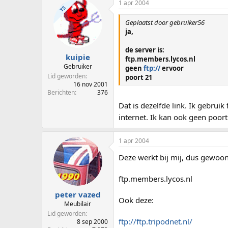
1 apr 2004
TS
Geplaatst door gebruiker56
ja,
de server is:
kuipie
ftp.members.lycos.nl
Gebruiker
geen
ftp://
ervoor
Lid geworden
poort 21
16 nov 2001
Berichten
376
Dat is dezelfde link. Ik gebruik
internet. Ik kan ook geen poor
1 apr 2004
Deze werkt bij mij, dus gewoon
ftp.members.lycos.nl
peter vazed
Ook deze:
Meubilair
Lid geworden
ftp://ftp.tripodnet.nl/
8 sep 2000