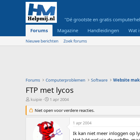
"Dé grootste en gratis computerhel
Forums
Magazine
Handleidingen
Wat i
Nieuwe berichten
Zoek forums
Forums
Computerproblemen
Software
Website mak
FTP met lycos
O
S
kuipie
1 apr 2004
n
t
d
Niet open voor verdere reacties.
a
e
r
r
t
1 apr 2004
w
d
e
a
Ik kan niet meer inloggen op lyc
r
t
Het lukt wel via de webftp, maar