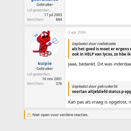
Gebruiker
Lid geworden
17 jul 2003
Berichten
884
2 apr 2004
TS
Geplaatst door roelieboelie
als het goed is moet er ergens e
ook in HELP van lycos, zo hbe i
kuipie
Jaaa, bedankt. Dit was inderda
Gebruiker
Lid geworden
16 nov 2001
Berichten
376
Geplaatst door gebruiker56
voortan altjebliefd status p o
Kan pas als vraag is opgelost,
Niet open voor verdere reacties.