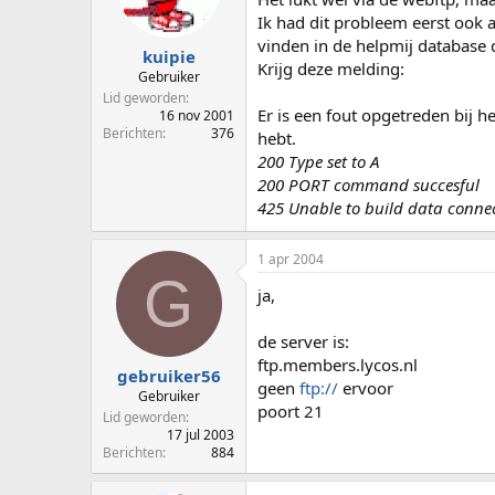
p
u
Ik had dit probleem eerst ook a
s
m
vinden in de helpmij database
t
kuipie
Krijg deze melding:
a
Gebruiker
r
Lid geworden
t
Er is een fout opgetreden bij 
16 nov 2001
e
Berichten
376
hebt.
r
200 Type set to A
200 PORT command succesful
425 Unable to build data conne
1 apr 2004
G
ja,
de server is:
ftp.members.lycos.nl
gebruiker56
geen
ftp://
ervoor
Gebruiker
poort 21
Lid geworden
17 jul 2003
Berichten
884