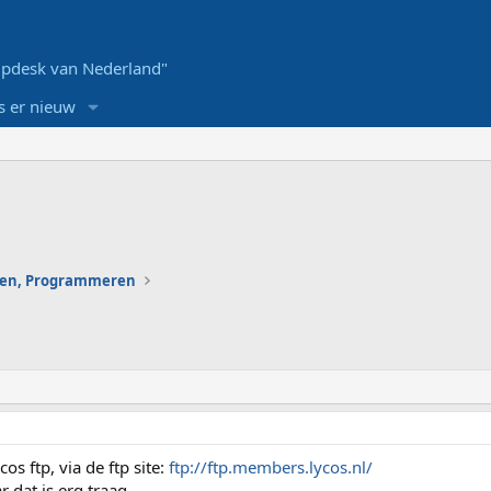
pdesk van Nederland"
s er nieuw
en, Programmeren
os ftp, via de ftp site:
ftp://ftp.members.lycos.nl/
 dat is erg traag.