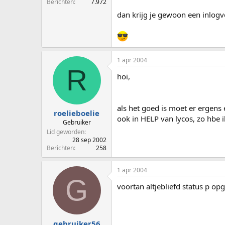
Berichten
7.972
dan krijg je gewoon een inlogv
1 apr 2004
R
hoi,
als het goed is moet er ergens e
roelieboelie
ook in HELP van lycos, zo hbe 
Gebruiker
Lid geworden
28 sep 2002
Berichten
258
1 apr 2004
G
voortan altjebliefd status p op
gebruiker56