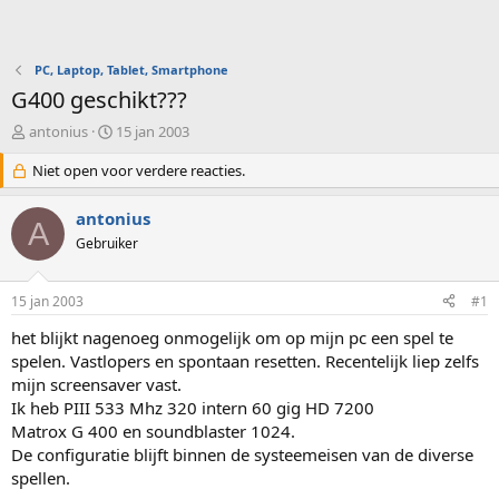
PC, Laptop, Tablet, Smartphone
G400 geschikt???
O
S
antonius
15 jan 2003
n
t
d
Niet open voor verdere reacties.
a
e
r
r
t
antonius
A
w
d
Gebruiker
e
a
r
t
p
u
15 jan 2003
#1
s
m
t
het blijkt nagenoeg onmogelijk om op mijn pc een spel te
a
spelen. Vastlopers en spontaan resetten. Recentelijk liep zelfs
r
mijn screensaver vast.
t
Ik heb PIII 533 Mhz 320 intern 60 gig HD 7200
e
Matrox G 400 en soundblaster 1024.
r
De configuratie blijft binnen de systeemeisen van de diverse
spellen.