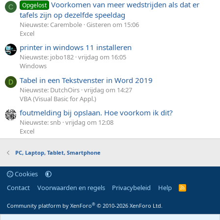
Voorkomen van meer wedstrijden als dat er
Opgelost
C
tafels zijn op dezelfde speeldag
Nieuwste: Carembole
Gisteren om 15:06
Excel
printer in windows 11 installeren
Nieuwste: jobo182
vrijdag om 16:05
Windows
Tabel in een Tekstvenster in Word 2019
D
Nieuwste: DutchOirs
vrijdag om 14:27
VBA (Visual Basic for Appl.)
foutmelding bij opslaan. Hoe voorkom ik dit?
Nieuwste: snb
vrijdag om 12:08
Excel
PC, Laptop, Tablet, Smartphone
Cookies
Contact
Voorwaarden en regels
Privacybeleid
Help
R
S
S
®
Community platform by XenForo
© 2010-2026 XenForo Ltd.