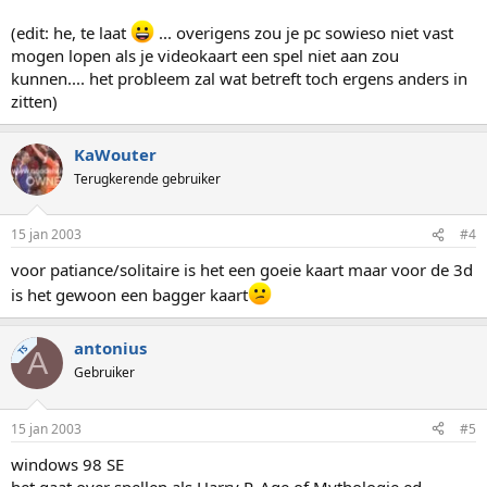
(edit: he, te laat
... overigens zou je pc sowieso niet vast
mogen lopen als je videokaart een spel niet aan zou
kunnen.... het probleem zal wat betreft toch ergens anders in
zitten)
KaWouter
Terugkerende gebruiker
15 jan 2003
#4
voor patiance/solitaire is het een goeie kaart maar voor de 3d
is het gewoon een bagger kaart
antonius
TS
A
Gebruiker
15 jan 2003
#5
windows 98 SE
het gaat over spellen als Harry P. Age of Mythologie ed.