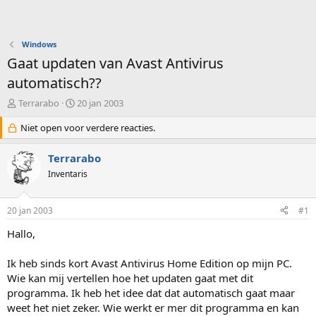
Windows
Gaat updaten van Avast Antivirus
automatisch??
O
S
Terrarabo
20 jan 2003
n
t
d
Niet open voor verdere reacties.
a
e
r
r
t
Terrarabo
w
d
Inventaris
e
a
r
t
p
u
20 jan 2003
#1
s
m
t
Hallo,
a
r
Ik heb sinds kort Avast Antivirus Home Edition op mijn PC.
t
Wie kan mij vertellen hoe het updaten gaat met dit
e
programma. Ik heb het idee dat dat automatisch gaat maar
r
weet het niet zeker. Wie werkt er mer dit programma en kan