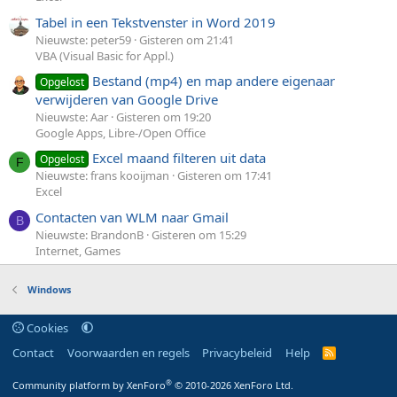
Tabel in een Tekstvenster in Word 2019
Nieuwste: peter59
Gisteren om 21:41
VBA (Visual Basic for Appl.)
Bestand (mp4) en map andere eigenaar
Opgelost
verwijderen van Google Drive
Nieuwste: Aar
Gisteren om 19:20
Google Apps, Libre-/Open Office
Excel maand filteren uit data
Opgelost
F
Nieuwste: frans kooijman
Gisteren om 17:41
Excel
Contacten van WLM naar Gmail
B
Nieuwste: BrandonB
Gisteren om 15:29
Internet, Games
Windows
Cookies
Contact
Voorwaarden en regels
Privacybeleid
Help
R
S
S
®
Community platform by XenForo
© 2010-2026 XenForo Ltd.