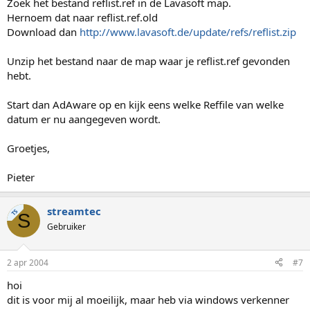
Zoek het bestand reflist.ref in de Lavasoft map.
Hernoem dat naar reflist.ref.old
Download dan
http://www.lavasoft.de/update/refs/reflist.zip
Unzip het bestand naar de map waar je reflist.ref gevonden
hebt.
Start dan AdAware op en kijk eens welke Reffile van welke
datum er nu aangegeven wordt.
Groetjes,
Pieter
streamtec
TS
S
Gebruiker
2 apr 2004
#7
hoi
dit is voor mij al moeilijk, maar heb via windows verkenner