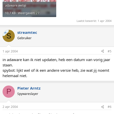
adaware.webp
10,7 KB · Weergaven: 27
Laatst bewerkt:
1 apr 2004
streamtec
TS
S
Gebruiker
1 apr 2004
#5
in adaware kan ik niet updaten, heb een datum van vorig jaar
staan.
spybot: lijkt wel of ik een andere versie heb, zie wat jij noemt
helemaal niet.
Pieter Arntz
P
Spywareslayer
2 apr 2004
#6