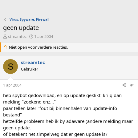
Virus, Spyware, Firewall
geen update
O
S
streamtec
1 apr 2004
n
t
d
Niet open voor verdere reacties.
a
e
r
r
t
streamtec
w
d
S
e
Gebruiker
a
r
t
p
u
1 apr 2004
#1
s
m
t
heb spybot gedownload, en op update geklikt. krijg dan
a
melding "zoekend enz..."
r
paar tellen later "fout bij binnenhalen van update-info
t
e
bestand"
r
hetzelfde probleem heb ik by adaware (andere melding maar
geen update.
of betekent het simpelweg dat er geen update is?