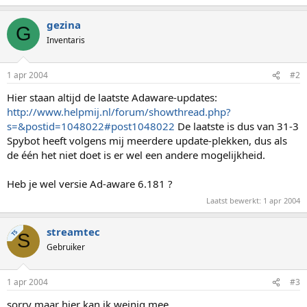
gezina
G
Inventaris
1 apr 2004
#2
Hier staan altijd de laatste Adaware-updates:
http://www.helpmij.nl/forum/showthread.php?
s=&postid=1048022#post1048022
De laatste is dus van 31-3
Spybot heeft volgens mij meerdere update-plekken, dus als
de één het niet doet is er wel een andere mogelijkheid.
Heb je wel versie Ad-aware 6.181 ?
Laatst bewerkt:
1 apr 2004
streamtec
TS
S
Gebruiker
1 apr 2004
#3
sorry maar hier kan ik weinig mee.