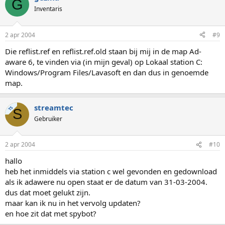
G
Inventaris
2 apr 2004
#9
Die reflist.ref en reflist.ref.old staan bij mij in de map Ad-
aware 6, te vinden via (in mijn geval) op Lokaal station C:
Windows/Program Files/Lavasoft en dan dus in genoemde
map.
streamtec
TS
S
Gebruiker
2 apr 2004
#10
hallo
heb het inmiddels via station c wel gevonden en gedownload
als ik adawere nu open staat er de datum van 31-03-2004.
dus dat moet gelukt zijn.
maar kan ik nu in het vervolg updaten?
en hoe zit dat met spybot?