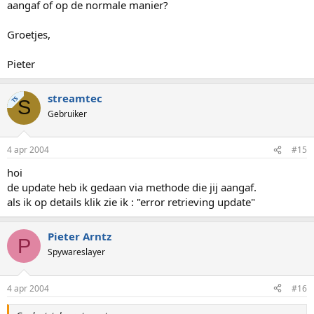
aangaf of op de normale manier?
Groetjes,
Pieter
streamtec
TS
S
Gebruiker
4 apr 2004
#15
hoi
de update heb ik gedaan via methode die jij aangaf.
als ik op details klik zie ik : "error retrieving update"
Pieter Arntz
P
Spywareslayer
4 apr 2004
#16