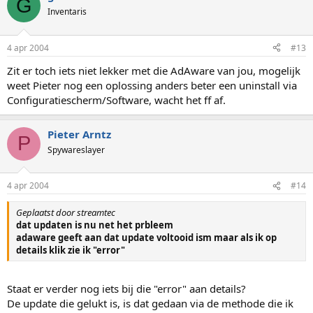
G
Inventaris
4 apr 2004
#13
Zit er toch iets niet lekker met die AdAware van jou, mogelijk
weet Pieter nog een oplossing anders beter een uninstall via
Configuratiescherm/Software, wacht het ff af.
Pieter Arntz
P
Spywareslayer
4 apr 2004
#14
Geplaatst door streamtec
dat updaten is nu net het prbleem
adaware geeft aan dat update voltooid ism maar als ik op
details klik zie ik "error"
Staat er verder nog iets bij die "error" aan details?
De update die gelukt is, is dat gedaan via de methode die ik