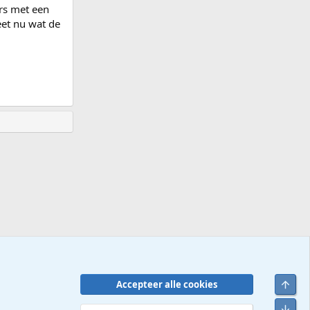
rs met een
eet nu wat de
Bove
Accepteer alle cookies
Contact
Voorwaarden en regels
Privacybeleid
Help
R
Onde