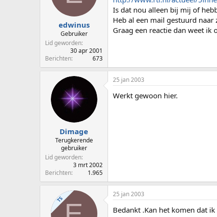
p
u
Is dat nou alleen bij mij of he
s
m
Heb al een mail gestuurd naar
t
edwinus
Graag een reactie dan weet ik 
a
Gebruiker
r
Lid geworden
t
30 apr 2001
e
Berichten
673
r
25 jan 2003
Werkt gewoon hier.
Dimage
Terugkerende
gebruiker
Lid geworden
3 mrt 2002
Berichten
1.965
25 jan 2003
TS
E
Bedankt .Kan het komen dat ik