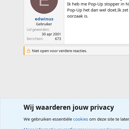
Ik heb me Pop-Up stopper in No
Pop-Up het dan wel doet.Ik zet
oorzaak is.
edwinus
Gebruiker
Lid geworden
30 apr 2001
Berichten
673
Niet open voor verdere reacties.
Wij waarderen jouw privacy
Forums
Computerproblemen
Software
Internet, G
We gebruiken essentiële
cookies
om deze site te late
Cookies