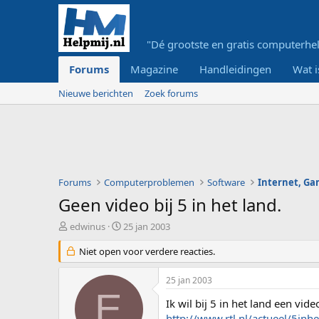
"Dé grootste en gratis computerhel
Forums
Magazine
Handleidingen
Wat i
Nieuwe berichten
Zoek forums
Forums
Computerproblemen
Software
Internet, G
Geen video bij 5 in het land.
O
S
edwinus
25 jan 2003
n
t
d
Niet open voor verdere reacties.
a
e
r
r
t
25 jan 2003
w
d
E
e
a
Ik wil bij 5 in het land een vi
r
t
http://www.rtl.nl/actueel/5inh