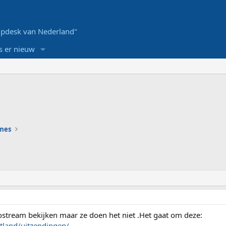
pdesk van Nederland"
s er nieuw
ames
deostream bekijken maar ze doen het niet .Het gaat om deze:
etland/uitzendingen/