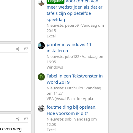
Voorkomen van
Opgelost
meer wedstrijden als dat er
tafels zijn op dezelfde
speeldag
Nieuwste: peter59
Vandaag om
20:15
Excel
printer in windows 11
#2
installeren
Nieuwste: jobo182
Vandaag om
16:05
Windows
Tabel in een Tekstvenster in
D
Word 2019
Nieuwste: DutchOirs
Vandaag
om 14:27
VBA (Visual Basic for Appl.)
foutmelding bij opslaan.
Hoe voorkom ik dit?
#3
Nieuwste: snb
Vandaag om
12:08
nu even weg
Excel