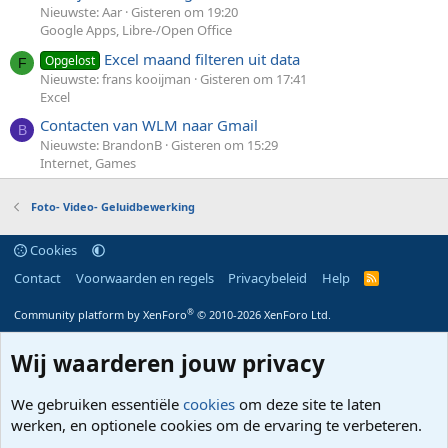
Nieuwste: Aar
Gisteren om 19:20
Google Apps, Libre-/Open Office
Excel maand filteren uit data
Opgelost
F
Nieuwste: frans kooijman
Gisteren om 17:41
Excel
Contacten van WLM naar Gmail
B
Nieuwste: BrandonB
Gisteren om 15:29
Internet, Games
Foto- Video- Geluidbewerking
Cookies
Contact
Voorwaarden en regels
Privacybeleid
Help
R
S
S
®
Community platform by XenForo
© 2010-2026 XenForo Ltd.
Wij waarderen jouw privacy
We gebruiken essentiële
cookies
om deze site te laten
werken, en optionele cookies om de ervaring te verbeteren.