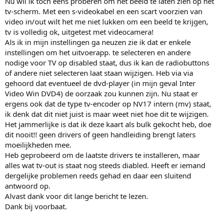
Nu wil ik toch eens proberen om het beeld te laten zien op het
tv-scherm. Met een s-videokabel en een scart voorzien van
video in/out wilt het me niet lukken om een beeld te krijgen,
tv is volledig ok, uitgetest met videocamera!
Als ik in mijn instellingen ga neuzen zie ik dat er enkele
instellingen om het uitvoerapp. te selecteren en andere
nodige voor TV op disabled staat, dus ik kan de radiobuttons
of andere niet selecteren laat staan wijzigen. Heb via via
gehoord dat eventueel de dvd-player (in mijn geval Inter
Video Win DVD4) de oorzaak zou kunnen zijn. Nu staat er
ergens ook dat de type tv-encoder op NV17 intern (mv) staat,
ik denk dat dit niet juist is maar weet niet hoe dit te wijzigen.
Het jammerlijke is dat ik deze kaart als bulk gekocht heb, doe
dit nooit!! geen drivers of geen handleiding brengt laters
moeilijkheden mee.
Heb geprobeerd om de laatste drivers te installeren, maar
alles wat tv-out is staat nog steeds diabled. Heeft er iemand
dergelijke problemen reeds gehad en daar een sluitend
antwoord op.
Alvast dank voor dit lange bericht te lezen.
Dank bij voorbaat.