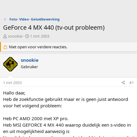
Foto- Video- Geluidbewerking
GeForce 4 MX 440 (tv-out probleem)
O
S
snookie
1 mrt 2003
n
t
d
Niet open voor verdere reacties.
a
e
r
r
t
snookie
w
d
Gebruiker
e
a
r
t
p
u
1 mrt 2003
#1
s
m
t
Hallo daar,
a
Heb de zoekfunctie gebruikt maar er is geen juist antwoord
r
voor het volgend probleem:
t
e
Heb PC AMD 2000 met XP pro.
r
Heb MSI GEFORCE 4 MX 440 waarop duidelijk een s-video in
en uit mogelijkheid aanwezig is