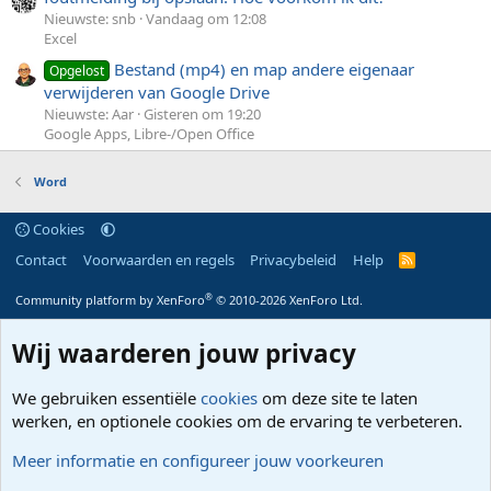
Nieuwste: snb
Vandaag om 12:08
Excel
Bestand (mp4) en map andere eigenaar
Opgelost
verwijderen van Google Drive
Nieuwste: Aar
Gisteren om 19:20
Google Apps, Libre-/Open Office
Word
Cookies
Contact
Voorwaarden en regels
Privacybeleid
Help
R
S
S
®
Community platform by XenForo
© 2010-2026 XenForo Ltd.
Wij waarderen jouw privacy
We gebruiken essentiële
cookies
om deze site te laten
werken, en optionele cookies om de ervaring te verbeteren.
Meer informatie en configureer jouw voorkeuren