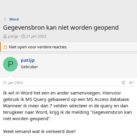
Word
Gegevensbron kan niet worden geopend
O
S
patijp
21 jan 2003
n
t
d
Niet open voor verdere reacties.
a
e
r
r
t
patijp
P
w
d
Gebruiker
e
a
r
t
p
u
21 jan 2003
#1
s
m
t
Ik wil in Word het een en ander samenvoegen. Hiervoor
a
gebruik ik MS Query gebaseerd op een MS Access database.
r
Wanneer ik meer dan 7 velden selecteer in de query en dan
t
terugkeer naar Word, krijg ik de melding "Gegevensbron kan
e
niet worden geopend".
r
Weet iemand wat ik verkeerd doe?