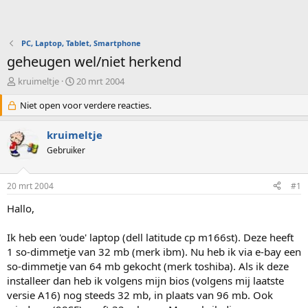
PC, Laptop, Tablet, Smartphone
geheugen wel/niet herkend
O
S
kruimeltje
20 mrt 2004
n
t
d
Niet open voor verdere reacties.
a
e
r
r
t
kruimeltje
w
d
Gebruiker
e
a
r
t
p
u
20 mrt 2004
#1
s
m
t
Hallo,
a
r
Ik heb een 'oude' laptop (dell latitude cp m166st). Deze heeft
t
1 so-dimmetje van 32 mb (merk ibm). Nu heb ik via e-bay een
e
so-dimmetje van 64 mb gekocht (merk toshiba). Als ik deze
r
installeer dan heb ik volgens mijn bios (volgens mij laatste
versie A16) nog steeds 32 mb, in plaats van 96 mb. Ook