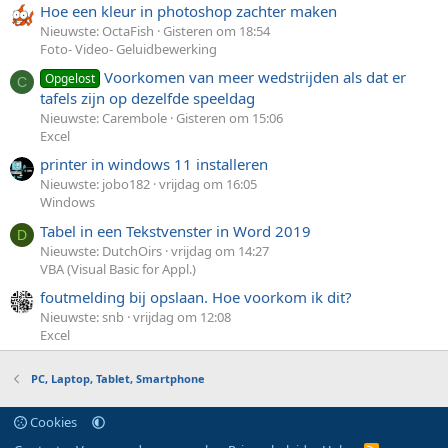
Hoe een kleur in photoshop zachter maken
Nieuwste: OctaFish
Gisteren om 18:54
Foto- Video- Geluidbewerking
Voorkomen van meer wedstrijden als dat er
Opgelost
C
tafels zijn op dezelfde speeldag
Nieuwste: Carembole
Gisteren om 15:06
Excel
printer in windows 11 installeren
Nieuwste: jobo182
vrijdag om 16:05
Windows
Tabel in een Tekstvenster in Word 2019
D
Nieuwste: DutchOirs
vrijdag om 14:27
VBA (Visual Basic for Appl.)
foutmelding bij opslaan. Hoe voorkom ik dit?
Nieuwste: snb
vrijdag om 12:08
Excel
PC, Laptop, Tablet, Smartphone
Cookies