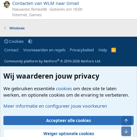
Contacten van WLM naar Gmail
Nieuwste: femke98
Gisteren om 18:00
Internet, Games
Windows
Cookies
Contact
Voorwaarden en regels
Privacybeleid
Help
R
S
S
®
Community platform by XenForo
© 2010-2026 XenForo Ltd.
Wij waarderen jouw privacy
We gebruiken essentiële
cookies
om deze site te laten
werken, en optionele cookies om de ervaring te verbeteren.
Meer informatie en configureer jouw voorkeuren
Bove
Accepteer alle cookies
Onde
Weiger optionele cookies