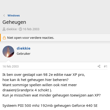
Windows
Geheugen
O
S
diekkie
16 feb 2003
n
t
d
Niet open voor verdere reacties.
a
e
r
r
t
diekkie
w
d
Gebruiker
e
a
r
t
p
u
16 feb 2003
#1
s
m
t
Ik ben over gestapt van 98 2e editie naar XP pro,
a
hoe kan ik het geheugen hier beheren?
r
Want sommige spellen willen ook niet meer
t
draaien(Grandprix 4 schokt ).
e
Kun je misschien wat minder geheugen toewijzen aan XP?
r
Systeem PIII 500 mhz 192mb geheugen Geforce 440 SE