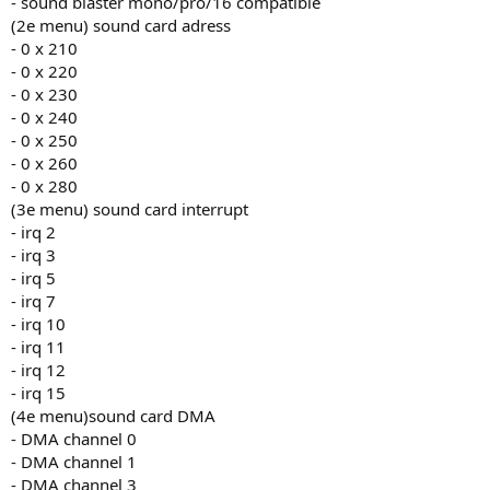
- sound blaster mono/pro/16 compatible
(2e menu) sound card adress
- 0 x 210
- 0 x 220
- 0 x 230
- 0 x 240
- 0 x 250
- 0 x 260
- 0 x 280
(3e menu) sound card interrupt
- irq 2
- irq 3
- irq 5
- irq 7
- irq 10
- irq 11
- irq 12
- irq 15
(4e menu)sound card DMA
- DMA channel 0
- DMA channel 1
- DMA channel 3