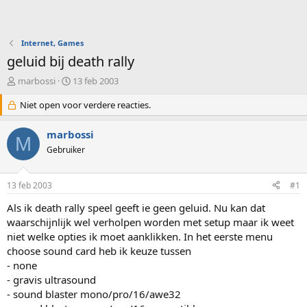
Internet, Games
geluid bij death rally
O
S
marbossi
13 feb 2003
n
t
d
Niet open voor verdere reacties.
a
e
r
r
t
marbossi
M
w
d
Gebruiker
e
a
r
t
p
u
13 feb 2003
#1
s
m
t
Als ik death rally speel geeft ie geen geluid. Nu kan dat
a
waarschijnlijk wel verholpen worden met setup maar ik weet
r
niet welke opties ik moet aanklikken. In het eerste menu
t
choose sound card heb ik keuze tussen
e
- none
r
- gravis ultrasound
- sound blaster mono/pro/16/awe32