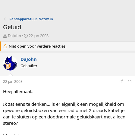
Randapparatuur, Netwerk
Geluid
O
S
DaJohn
22 jan 2003
n
t
d
Niet open voor verdere reacties.
a
e
r
r
t
DaJohn
w
d
Gebruiker
e
a
r
t
p
u
22 jan 2003
#1
s
m
t
Heej allemaal...
a
r
Ik zat eens te denken... is er eigenlijk een mogelijkheid om
t
gewone geluidsboxen van een radio met 2 draads kabeltje
e
aan te sluiten op een doodnormale geluidskaart met alleen
r
stereo?