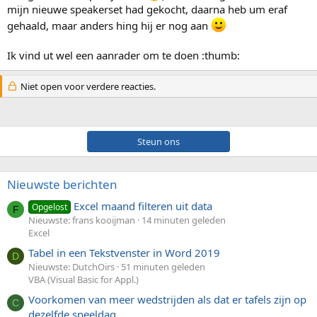
mijn nieuwe speakerset had gekocht, daarna heb um eraf
gehaald, maar anders hing hij er nog aan
Ik vind ut wel een aanrader om te doen :thumb:
Niet open voor verdere reacties.
Steun ons
Nieuwste berichten
Excel maand filteren uit data
Opgelost
F
Nieuwste: frans kooijman
14 minuten geleden
Excel
Tabel in een Tekstvenster in Word 2019
D
Nieuwste: DutchOirs
51 minuten geleden
VBA (Visual Basic for Appl.)
Voorkomen van meer wedstrijden als dat er tafels zijn op
C
dezelfde speeldag