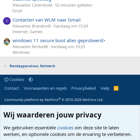
Nieuwste: Carembole
52 minuten geleden
Excel
Contacten van WLM naar Gmail
B
Nieuwste: BrandonB
Vandaag om 15:29
Internet, Games
windows 11 secure boot alles geprobeerd>
Nieuwste: femke98
Vandaag om 10:25
Windows
Randapparatuur, Netwerk
Cookies
Contact
Voorwaarden en regels
Privacybeleid
Help
R
S
S
®
Community platform by XenForo
© 2010-2026 XenForo Ltd.
Wij waarderen jouw privacy
We gebruiken essentiële
cookies
om deze site te laten
werken, en optionele cookies om de ervaring te verbeteren.