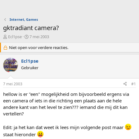
Internet, Games
gktradiant camera?
O
S
Ecl1pse
7 mei 2003
n
t
d
Niet open voor verdere reacties.
a
e
r
r
t
Ecl1pse
w
d
Gebruiker
e
a
r
t
p
u
7 mei 2003
#1
s
m
t
hellow is er "een" mogelijkheid om bijvoorbeeld ergens via
a
een camera of iets in die richting een plaats aan de hele
r
andere kant van het level te zien??? iemand die mij dit kan
t
vertellen?
e
r
Edit: ja het kan dat weet ik lees mijn volgende post maar
staat hieronder