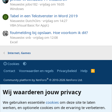
Nieuwste: jobo182
vrijdag om 16:05
Windows
Tabel in een Tekstvenster in Word 2019
D
Nieuwste: DutchOirs
vrijdag om 14:27
VBA (Visual Basic for Appl.)
foutmelding bij opslaan. Hoe voorkom ik dit?
Nieuwste: snb
vrijdag om 12:08
Excel
Internet, Games
Cookies
Contact
Voorwaarden en regels
Privacybeleid
Help
R
S
S
®
Community platform by XenForo
© 2010-2026 XenForo Ltd.
Wij waarderen jouw privacy
We gebruiken essentiële
cookies
om deze site te laten
werken, en optionele cookies om de ervaring te verbeteren.