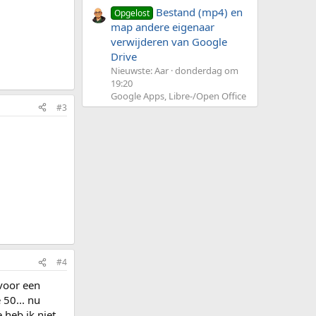
Bestand (mp4) en
Opgelost
map andere eigenaar
verwijderen van Google
Drive
Nieuwste: Aar
donderdag om
19:20
Google Apps, Libre-/Open Office
#3
#4
voor een
 50... nu
 heb ik niet