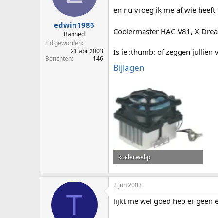
p
u
en nu vroeg ik me af wie heeft 
s
m
t
edwin1986
Coolermaster HAC-V81, X-Dr
a
Banned
r
Lid geworden
t
Is ie :thumb: of zeggen jullien va
21 apr 2003
e
Berichten
146
Bijlagen
r
koeler.webp
11,8 KB · Weergaven: 52
2 jun 2003
T
lijkt me wel goed heb er geen 