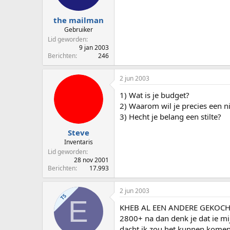
the mailman
Gebruiker
Lid geworden
9 jan 2003
Berichten
246
2 jun 2003
1) Wat is je budget?
2) Waarom wil je precies een n
3) Hecht je belang een stilte?
Steve
Inventaris
Lid geworden
28 nov 2001
Berichten
17.993
2 jun 2003
TS
E
KHEB AL EEN ANDERE GEKOCHT 
2800+ na dan denk je dat ie mi
dacht ik zou het kunnen komen 