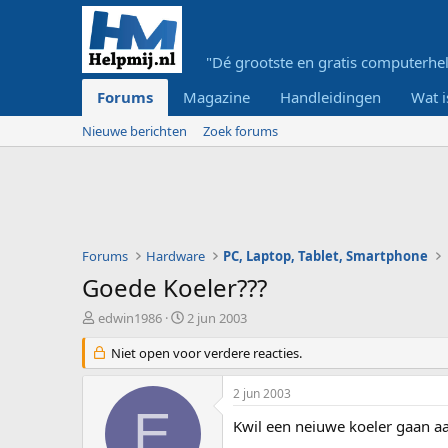
"Dé grootste en gratis computerhel
Forums
Magazine
Handleidingen
Wat i
Nieuwe berichten
Zoek forums
Forums
Hardware
PC, Laptop, Tablet, Smartphone
Goede Koeler???
O
S
edwin1986
2 jun 2003
n
t
d
Niet open voor verdere reacties.
a
e
r
r
t
2 jun 2003
w
d
E
e
a
Kwil een neiuwe koeler gaan a
r
t