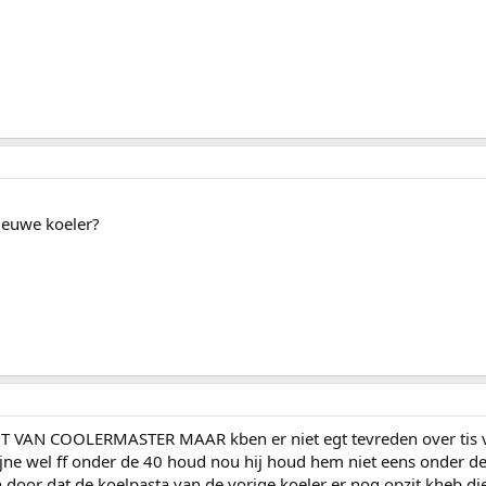
ieuwe koeler?
VAN COOLERMASTER MAAR kben er niet egt tevreden over tis 
jne wel ff onder de 40 houd nou hij houd hem niet eens onder de
door dat de koelpasta van de vorige koeler er nog opzit kheb die