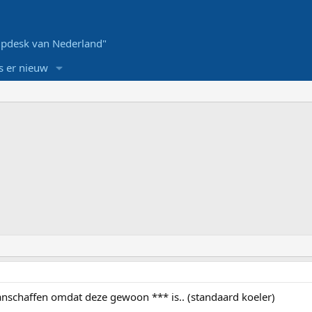
pdesk van Nederland"
s er nieuw
anschaffen omdat deze gewoon *** is.. (standaard koeler)