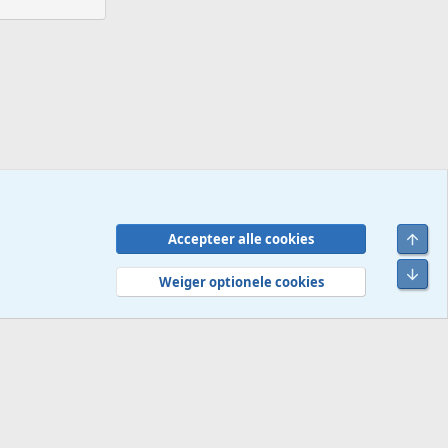
Bove
Accepteer alle cookies
Contact
Voorwaarden en regels
Privacybeleid
Help
R
Onde
S
Weiger optionele cookies
S