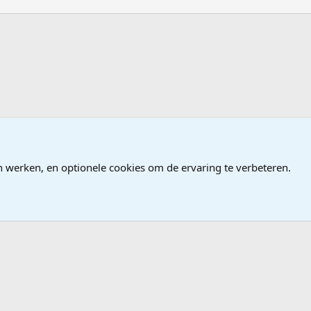
n werken, en optionele cookies om de ervaring te verbeteren.
®
Community platform by XenForo
© 2010-2026 XenForo Ltd.