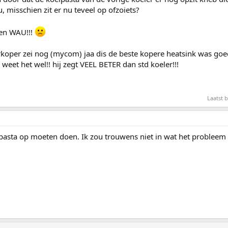
 misschien zit er nu teveel op ofzoiets?
aden WAU!!!
oper zei nog (mycom) jaa dis de beste kopere heatsink was goe
 weet het wel!! hij zegt VEEL BETER dan std koeler!!!
Laatst 
lpasta op moeten doen. Ik zou trouwens niet in wat het probleem