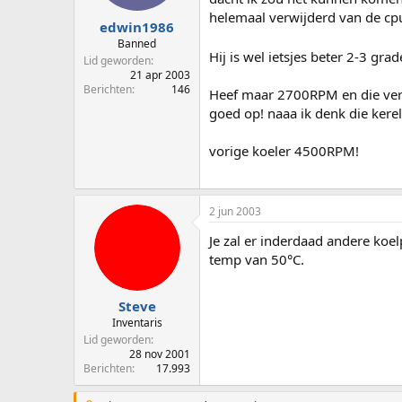
helemaal verwijderd van de cpu,
edwin1986
Banned
Hij is wel ietsjes beter 2-3 gr
Lid geworden
21 apr 2003
Berichten
146
Heef maar 2700RPM en die verk
goed op! naaa ik denk die kerel
vorige koeler 4500RPM!
2 jun 2003
Je zal er inderdaad andere koe
temp van 50°C.
Steve
Inventaris
Lid geworden
28 nov 2001
Berichten
17.993