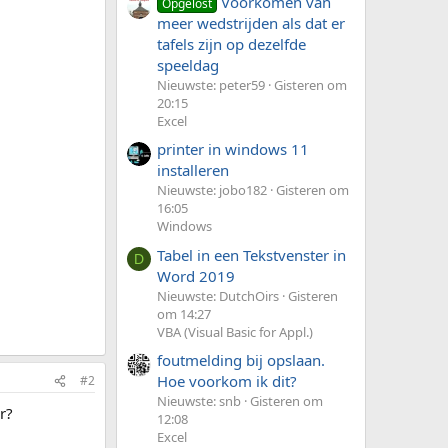
Voorkomen van
Opgelost
meer wedstrijden als dat er
tafels zijn op dezelfde
speeldag
Nieuwste: peter59
Gisteren om
20:15
Excel
printer in windows 11
installeren
Nieuwste: jobo182
Gisteren om
16:05
Windows
Tabel in een Tekstvenster in
D
Word 2019
Nieuwste: DutchOirs
Gisteren
om 14:27
VBA (Visual Basic for Appl.)
foutmelding bij opslaan.
Hoe voorkom ik dit?
#2
Nieuwste: snb
Gisteren om
r?
12:08
Excel