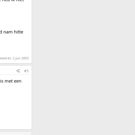
d nam hitte
bewerkt:
2 jun 2003
#5
 is met een