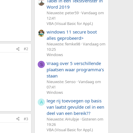
Tabel in een Tekstvenster in
Word 2019
Nieuwste: peter59
Vandaag om
12:41
VBA (Visual Basic for Appl.)
windows 11 secure boot
alles geprobeerd>
Nieuwste: femke98
Vandaag om
#2
10:25
Windows
Vraag over 5 verschillende
S
plaatsen waar programma's
staan
Nieuwste: Senso
Vandaag om
07:41
Windows
lege rij toevoegen op basis
A
van laatst gevulde cel in een
deel van een bereik??
#3
Nieuwste: AHulpje
Gisteren om
19:26
VBA (Visual Basic for Appl.)