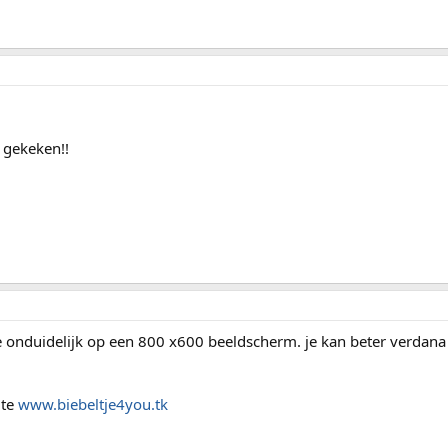
d gekeken!!
je onduidelijk op een 800 x600 beeldscherm. je kan beter verdana 
ite
www.biebeltje4you.tk