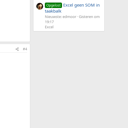
Excel geen SOM in
Opgelost
taakbalk
Nieuwste: edmoor
Gisteren om
19:17
Excel
#4