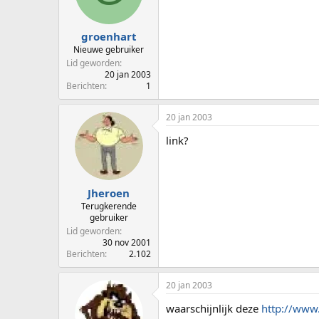
p
u
s
m
t
groenhart
a
Nieuwe gebruiker
r
Lid geworden
t
20 jan 2003
e
Berichten
1
r
20 jan 2003
link?
Jheroen
Terugkerende
gebruiker
Lid geworden
30 nov 2001
Berichten
2.102
20 jan 2003
waarschijnlijk deze
http://www.