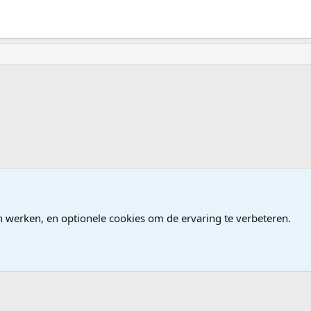
en, Programmeren
n werken, en optionele cookies om de ervaring te verbeteren.
®
Community platform by XenForo
© 2010-2026 XenForo Ltd.