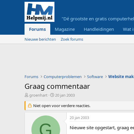
"Dé grootste en gratis computerhel
Forums
Magazine
Handleidingen
Wat i
Nieuwe berichten
Zoek forums
Forums
Computerproblemen
Software
Website mak
Graag commentaar
O
S
groenhart
20 jan 2003
n
t
d
Niet open voor verdere reacties.
a
e
r
r
t
20 jan 2003
w
d
G
e
a
Nieuwe site opgestart, graag 
r
t