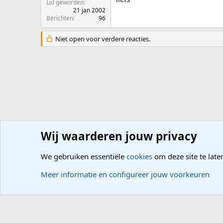
Lid geworden
21 jan 2002
Berichten
96
Niet open voor verdere reacties.
Wij waarderen jouw privacy
Forums
Computerproblemen
Software
Website mak
We gebruiken essentiële
cookies
om deze site te late
Cookies
Meer informatie en configureer jouw voorkeuren