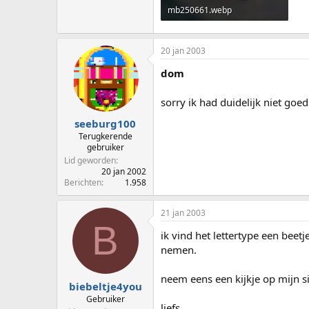
mb250661.webp
59,2 KB · Weergaven: 33
20 jan 2003
dom
sorry ik had duidelijk niet goe
seeburg100
Terugkerende
gebruiker
Lid geworden
20 jan 2002
Berichten
1.958
21 jan 2003
B
ik vind het lettertype een beet
nemen.
neem eens een kijkje op mijn s
biebeltje4you
Gebruiker
liefs