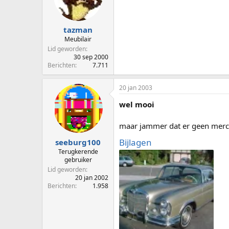
tazman
Meubilair
Lid geworden
30 sep 2000
Berichten
7.711
20 jan 2003
wel mooi
maar jammer dat er geen merce
Bijlagen
seeburg100
Terugkerende
gebruiker
Lid geworden
20 jan 2002
Berichten
1.958