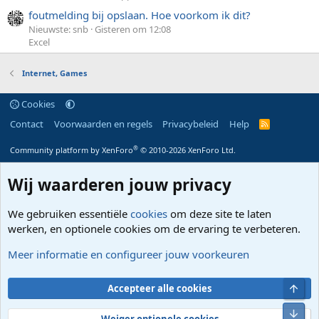
foutmelding bij opslaan. Hoe voorkom ik dit?
Nieuwste: snb
Gisteren om 12:08
Excel
Internet, Games
Cookies
Contact
Voorwaarden en regels
Privacybeleid
Help
R
S
S
®
Community platform by XenForo
© 2010-2026 XenForo Ltd.
Wij waarderen jouw privacy
We gebruiken essentiële
cookies
om deze site te laten
werken, en optionele cookies om de ervaring te verbeteren.
Meer informatie en configureer jouw voorkeuren
Bove
Accepteer alle cookies
Onde
Weiger optionele cookies