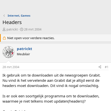
Internet, Games
Headers
O
S
patrickt
28 mrt 2004
n
t
d
Niet open voor verdere reacties.
a
e
r
r
t
patrickt
w
d
Meubilair
e
a
r
t
p
u
28 mrt 2004
#1
s
m
t
Ik gebruik om te downloaden uit de newsgroepen Grabit.
a
Nu vind ik het vervelende aan Grabit dat je altijd eerst de
r
headers moet downloaden. Dit vind ik nogal omslachtig.
t
e
Is er ook een soortgelijk programma om te downloaden,
r
waarmee je niet telkens moet updaten(headers)?