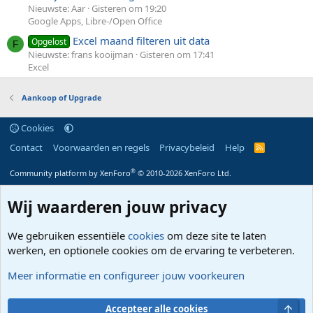
Nieuwste: Aar
Gisteren om 19:20
Google Apps, Libre-/Open Office
Excel maand filteren uit data
Opgelost
F
Nieuwste: frans kooijman
Gisteren om 17:41
Excel
Aankoop of Upgrade
Cookies
Contact
Voorwaarden en regels
Privacybeleid
Help
R
S
S
®
Community platform by XenForo
© 2010-2026 XenForo Ltd.
Wij waarderen jouw privacy
We gebruiken essentiële
cookies
om deze site te laten
werken, en optionele cookies om de ervaring te verbeteren.
Meer informatie en configureer jouw voorkeuren
Bove
Accepteer alle cookies