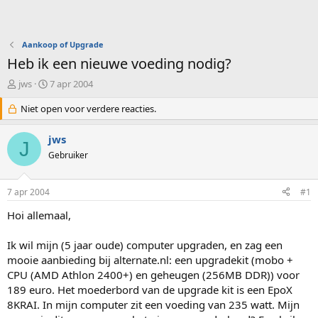
Aankoop of Upgrade
Heb ik een nieuwe voeding nodig?
O
S
jws
7 apr 2004
n
t
d
Niet open voor verdere reacties.
a
e
r
r
t
jws
J
w
d
Gebruiker
e
a
r
t
p
u
7 apr 2004
#1
s
m
t
Hoi allemaal,
a
r
Ik wil mijn (5 jaar oude) computer upgraden, en zag een
t
mooie aanbieding bij alternate.nl: een upgradekit (mobo +
e
CPU (AMD Athlon 2400+) en geheugen (256MB DDR)) voor
r
189 euro. Het moederbord van de upgrade kit is een EpoX
8KRAI. In mijn computer zit een voeding van 235 watt. Mijn