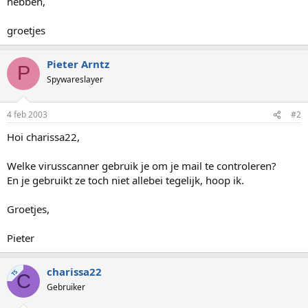
hebben,
groetjes
Pieter Arntz
P
Spywareslayer
4 feb 2003
#2
Hoi charissa22,
Welke virusscanner gebruik je om je mail te controleren?
En je gebruikt ze toch niet allebei tegelijk, hoop ik.
Groetjes,
Pieter
charissa22
TS
C
Gebruiker