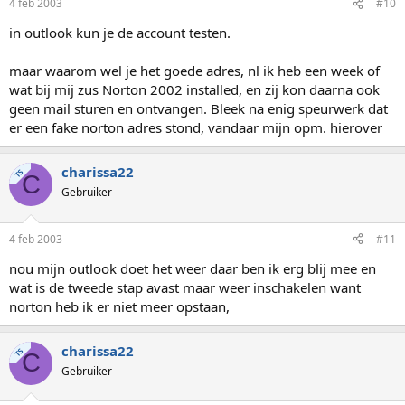
4 feb 2003
#10
in outlook kun je de account testen.
maar waarom wel je het goede adres, nl ik heb een week of
wat bij mij zus Norton 2002 installed, en zij kon daarna ook
geen mail sturen en ontvangen. Bleek na enig speurwerk dat
er een fake norton adres stond, vandaar mijn opm. hierover
charissa22
TS
C
Gebruiker
4 feb 2003
#11
nou mijn outlook doet het weer daar ben ik erg blij mee en
wat is de tweede stap avast maar weer inschakelen want
norton heb ik er niet meer opstaan,
charissa22
TS
C
Gebruiker