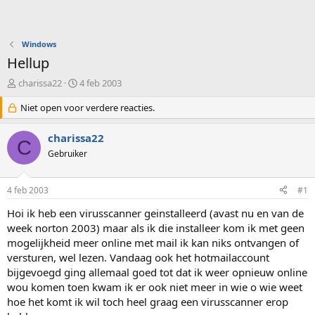
Windows
Hellup
O
S
charissa22
4 feb 2003
n
t
d
Niet open voor verdere reacties.
a
e
r
r
t
charissa22
C
w
d
Gebruiker
e
a
r
t
p
u
4 feb 2003
#1
s
m
t
Hoi ik heb een virusscanner geinstalleerd (avast nu en van de
a
week norton 2003) maar als ik die installeer kom ik met geen
r
mogelijkheid meer online met mail ik kan niks ontvangen of
t
versturen, wel lezen. Vandaag ook het hotmailaccount
e
bijgevoegd ging allemaal goed tot dat ik weer opnieuw online
r
wou komen toen kwam ik er ook niet meer in wie o wie weet
hoe het komt ik wil toch heel graag een virusscanner erop