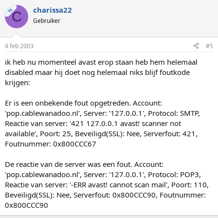
charissa22
TS
C
Gebruiker
4 feb 2003
#5
ik heb nu momenteel avast erop staan heb hem helemaal
disabled maar hij doet nog helemaal niks blijf foutkode
krijgen:
Er is een onbekende fout opgetreden. Account:
'pop.cablewanadoo.nl', Server: '127.0.0.1', Protocol: SMTP,
Reactie van server: '421 127.0.0.1 avast! scanner not
available', Poort: 25, Beveiligd(SSL): Nee, Serverfout: 421,
Foutnummer: 0x800CCC67
De reactie van de server was een fout. Account:
'pop.cablewanadoo.nl', Server: '127.0.0.1', Protocol: POP3,
Reactie van server: '-ERR avast! cannot scan mail', Poort: 110,
Beveiligd(SSL): Nee, Serverfout: 0x800CCC90, Foutnummer:
0x800CCC90