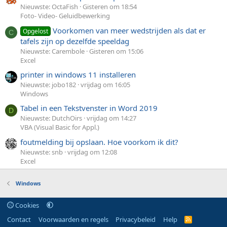
Nieuwste: OctaFish
Gisteren om 18:54
Foto- Video- Geluidbewerking
Voorkomen van meer wedstrijden als dat er
Opgelost
C
tafels zijn op dezelfde speeldag
Nieuwste: Carembole
Gisteren om 15:06
Excel
printer in windows 11 installeren
Nieuwste: jobo182
vrijdag om 16:05
Windows
Tabel in een Tekstvenster in Word 2019
D
Nieuwste: DutchOirs
vrijdag om 14:27
VBA (Visual Basic for Appl.)
foutmelding bij opslaan. Hoe voorkom ik dit?
Nieuwste: snb
vrijdag om 12:08
Excel
Windows
Cookies
Contact
Voorwaarden en regels
Privacybeleid
Help
R
S