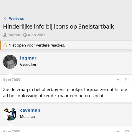
Windows
Hinderlijke info bij icons op Snelstartbalk
O
S
ingmar
4 jan 2003
n
t
d
Niet open voor verdere reacties.
a
e
r
r
t
ingmar
w
d
Gebruiker
e
a
r
t
p
u
4 jan 2003
#1
s
m
t
Zie de vraag in het allerbovenste hokje. Ingmar zei dat hij die
a
ad hoc oplossing al kende, maar een betere zocht.
r
t
e
caveman
r
Meubilair
4 jan 2003
#2