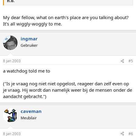
n.o.
My dear fellow, what on earth's place are you talking about?
It's all wiggly-woggly to me.
ingmar
TS
Gebruiker
8 jan 2003
#5
a watchdog told me to
("Is je vraag nog niet niet opgelost, reageer dan zelf even op
je vraag. Hij wordt dan namelijk weer bij de mensen onder de
aandacht gebracht.")
caveman
Meubilair
8 jan 2003
#6