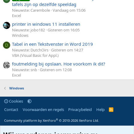
tafels zijn op dezelfde speeldag
Nieuwste: Carembole
Vandaag om 15:06
Excel
printer in windows 11 installeren
Nieuwste: jobo182
Gisteren om 16:05
Windows
Tabel in een Tekstvenster in Word 2019
D
Nieuwste: DutchOirs
Gisteren om 14:27
VBA (Visual Basic for Appl.)
foutmelding bij opslaan. Hoe voorkom ik dit?
Nieuwste: snb
Gisteren om 12:08
Excel
Windows
Cookies
Contact
Voorwaarden en regels
Privacybeleid
Help
R
S
S
®
Community platform by XenForo
© 2010-2026 XenForo Ltd.