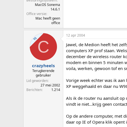
Besturingssysteem
MacOS Sonema
14.6.1
Office versie
Mac heeft geen
office
12 apr 2004
TS
C
Jawel, de Medion heeft het zel
computers XP prof staan. Welisw
december de wireless router k
modem en binnen 5 minuten wa
crazyheels
voila, werken, gewoon tof en s
Terugkerende
gebruiker
Vorige week echter was ik aan
Lid geworden
27 mei 2002
XP weggehaald en daar nu W98
Berichten
1.214
Als ik de router nu aansluit op
vindt ie niet...krijg geen contact
Op de andere computer, met die
daar op IE of Opera klik opent ie