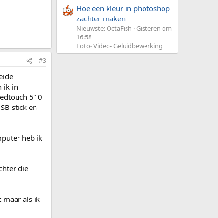
Hoe een kleur in photoshop
zachter maken
Nieuwste: OctaFish
Gisteren om
16:58
Foto- Video- Geluidbewerking
#3
eide
 ik in
peedtouch 510
SB stick en
puter heb ik
chter die
 maar als ik