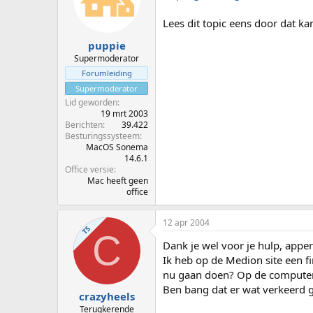
Lees dit topic eens door dat ka
puppie
Supermoderator
Forumleiding
Supermoderator
Lid geworden
19 mrt 2003
Berichten
39.422
Besturingssysteem
MacOS Sonema
14.6.1
Office versie
Mac heeft geen
office
12 apr 2004
TS
C
Dank je wel voor je hulp, apperi
Ik heb op de Medion site een 
nu gaan doen? Op de computer 
Ben bang dat er wat verkeerd g
crazyheels
Terugkerende