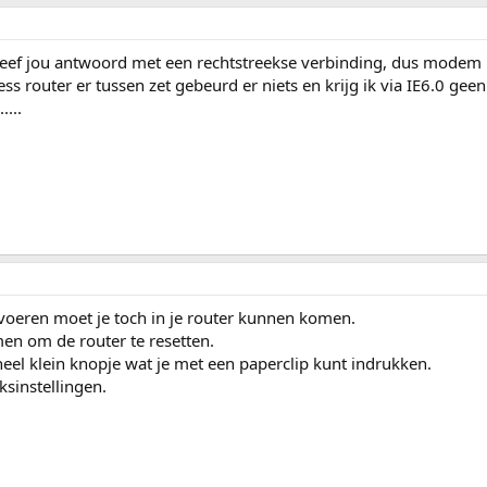
geef jou antwoord met een rechtstreekse verbinding, dus modem
ess router er tussen zet gebeurd er niets en krijg ik via IE6.0 gee
...
oeren moet je toch in je router kunnen komen.
en om de router te resetten.
heel klein knopje wat je met een paperclip kunt indrukken.
ksinstellingen.