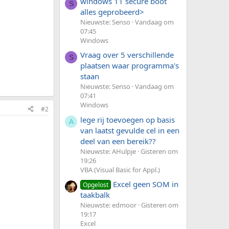
windows 11 secure boot
S
alles geprobeerd>
Nieuwste: Senso
Vandaag om
07:45
Windows
Vraag over 5 verschillende
S
plaatsen waar programma's
staan
Nieuwste: Senso
Vandaag om
07:41
Windows
#2
lege rij toevoegen op basis
A
van laatst gevulde cel in een
deel van een bereik??
Nieuwste: AHulpje
Gisteren om
19:26
VBA (Visual Basic for Appl.)
Excel geen SOM in
Opgelost
taakbalk
Nieuwste: edmoor
Gisteren om
19:17
Excel