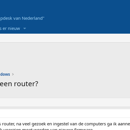
pdesk van Nederland"
s er nieuw
ndows
 een router?
 router, na veel gezoek en ingestel van de computers ga ik aann
lijk voorzien moet worden van nieuwe firmware.