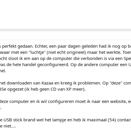
fs perfekt gedaan. Echter, een paar dagen geleden had ik nog op b
aar met een "luchtje" (niet echt origineel) maar het werkte. Toen
ocht sloot ik em aan op de computer die verbonden is via een S
s de hele handel geconfigureerd. Op de andere computer een U
nel.
 het downloaden van Kazaa en kreeg ik problemen. Op "deze" com
Se opgezet (ik heb geen CD van XP meer).
 deze computer en ik wil configureren moet ik naar een website, e
.
 USB stick brand wel het lampje en heb ik maximaal (54) contact
 niet....