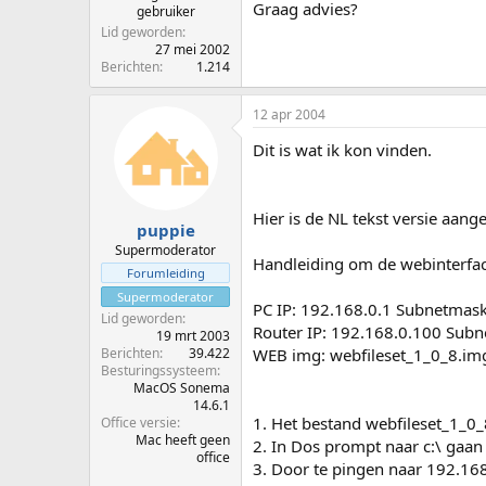
Graag advies?
gebruiker
Lid geworden
27 mei 2002
Berichten
1.214
12 apr 2004
Dit is wat ik kon vinden.
Hier is de NL tekst versie aange
puppie
Supermoderator
Handleiding om de webinterfa
Forumleiding
Supermoderator
PC IP: 192.168.0.1 Subnetmas
Lid geworden
Router IP: 192.168.0.100 Sub
19 mrt 2003
Berichten
39.422
WEB img: webfileset_1_0_8.im
Besturingssysteem
MacOS Sonema
14.6.1
1. Het bestand webfileset_1_0_
Office versie
Mac heeft geen
2. In Dos prompt naar c:\ gaan
office
3. Door te pingen naar 192.168