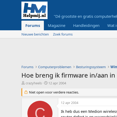
"Dé grootste en gratis computerhel
Forums
Magazine
Handleidingen
Wat i
Nieuwe berichten
Zoek forums
Forums
Computerproblemen
Besturingssysteem
Wi
Hoe breng ik firmware in/aan in
O
S
crazyheels
12 apr 2004
n
t
d
Niet open voor verdere reacties.
a
e
r
r
t
12 apr 2004
w
d
C
e
a
Ik heb dus een Medion wireless
r
t
router defect is en waarschijn