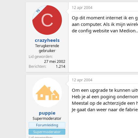
12 apr 2004
TS
C
Op dit moment internet ik en 
aan computer. Als ik mijn wirel
de config website van Medion....
crazyheels
Terugkerende
gebruiker
Lid geworden
27 mei 2002
Berichten
1.214
12 apr 2004
Om een upgrade te kunnen uitv
Heb je al een poging ondernom
Meestal op de achterzijde een 
Je gaat dan weer naar de fabrie
puppie
Supermoderator
Forumleiding
Supermoderator
Lid geworden