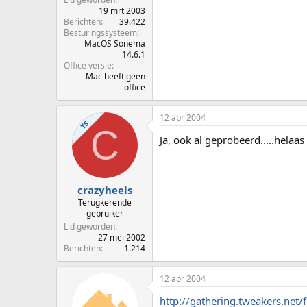
19 mrt 2003
Berichten
39.422
Besturingssysteem
MacOS Sonema
14.6.1
Office versie
Mac heeft geen
office
12 apr 2004
TS
C
Ja, ook al geprobeerd.....helaas
crazyheels
Terugkerende
gebruiker
Lid geworden
27 mei 2002
Berichten
1.214
12 apr 2004
http://gathering.tweakers.net