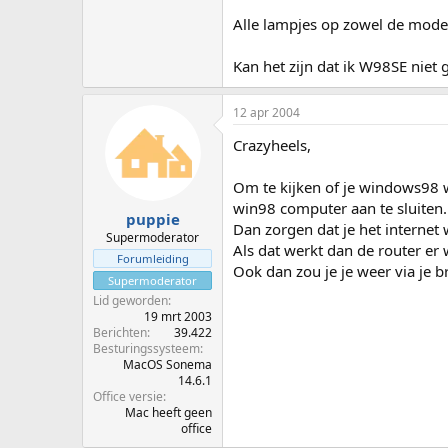
Alle lampjes op zowel de mod
Kan het zijn dat ik W98SE niet
12 apr 2004
Crazyheels,
Om te kijken of je windows98 
win98 computer aan te sluiten.
puppie
Dan zorgen dat je het internet 
Supermoderator
Als dat werkt dan de router er
Forumleiding
Ook dan zou je je weer via je
Supermoderator
Lid geworden
19 mrt 2003
Berichten
39.422
Besturingssysteem
MacOS Sonema
14.6.1
Office versie
Mac heeft geen
office