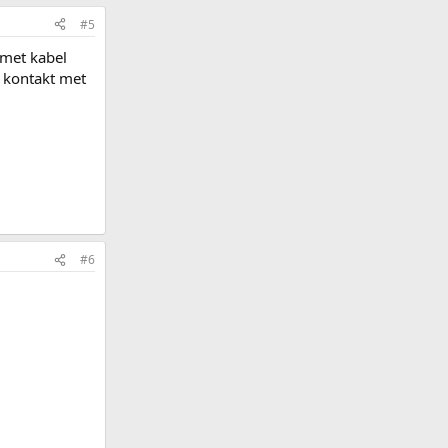
#5
 met kabel
n kontakt met
#6