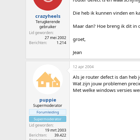
p
u
s
m
Die heb ik kunnen vinden en ka
t
crazyheels
a
Terugkerende
Maar dan? Hoe breng ik dit in of
r
gebruiker
t
Lid geworden
e
27 mei 2002
groet,
Berichten
1.214
r
Jean
12 apr 2004
Als je router defect is dan heb 
Wat zijn jouw problemen precies
Met welke windows versies werk
puppie
Supermoderator
Forumleiding
Supermoderator
Lid geworden
19 mrt 2003
Berichten
39.422