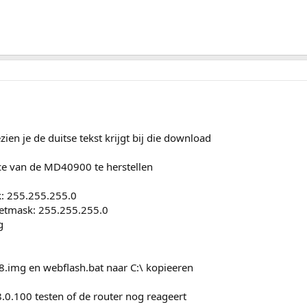
zien je de duitse tekst krijgt bij die download
ce van de MD40900 te herstellen
k: 255.255.255.0
netmask: 255.255.255.0
g
8.img en webflash.bat naar C:\ kopieeren
.0.100 testen of de router nog reageert