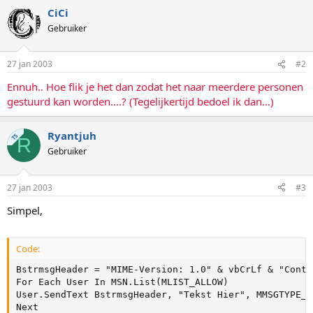
CiCi
Gebruiker
27 jan 2003
#2
Ennuh.. Hoe flik je het dan zodat het naar meerdere personen
gestuurd kan worden....? (Tegelijkertijd bedoel ik dan...)
Ryantjuh
TS
R
Gebruiker
27 jan 2003
#3
Simpel,
Code:
BstrmsgHeader = "MIME-Version: 1.0" & vbCrLf & "Conte
For Each User In MSN.List(MLIST_ALLOW)

User.SendText BstrmsgHeader, "Tekst Hier", MMSGTYPE_A
Next
