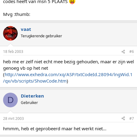
codes heeft van msn 5 PLAATS
Mvg :thumb:
vaat
Terugkerende gebruiker
18 feb 2003
#6
heb me er zelf niet echt mee bezig gehouden, maar er zijn wel
genoeg vb op het net
(
http://www.exhedra.com/xq/ASP/txtCodeId.28094/lngWid.1
/qx/vb/scripts/ShowCode.htm
)
Dieterken
D
Gebruiker
28 mrt 2003
#7
hmmm, heb et geprobeerd maar het werkt niet...