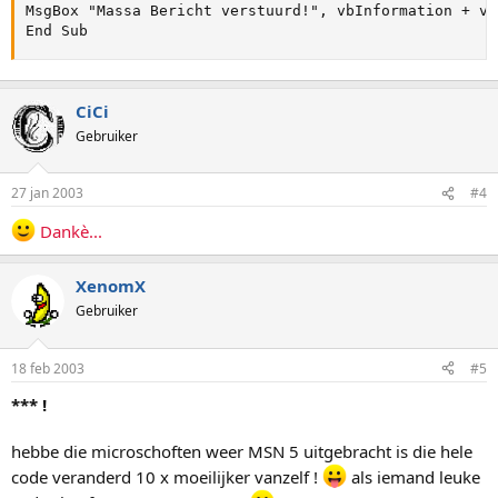
MsgBox "Massa Bericht verstuurd!", vbInformation + vb
End Sub
CiCi
Gebruiker
27 jan 2003
#4
Dankè...
XenomX
Gebruiker
18 feb 2003
#5
*** !
hebbe die microschoften weer MSN 5 uitgebracht is die hele
code veranderd 10 x moeilijker vanzelf !
als iemand leuke