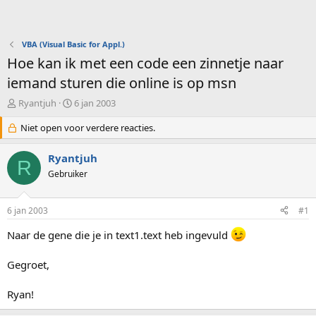
VBA (Visual Basic for Appl.)
Hoe kan ik met een code een zinnetje naar
iemand sturen die online is op msn
O
S
Ryantjuh
6 jan 2003
n
t
d
Niet open voor verdere reacties.
a
e
r
r
t
Ryantjuh
R
w
d
Gebruiker
e
a
r
t
p
u
6 jan 2003
#1
s
m
t
Naar de gene die je in text1.text heb ingevuld
a
r
Gegroet,
t
e
r
Ryan!