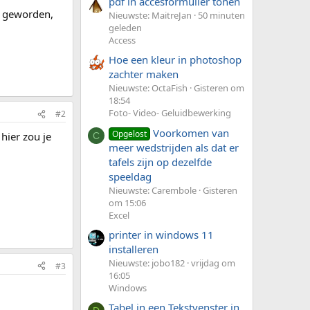
pdf in accesformulier tonen
nt geworden,
Nieuwste: MaitreJan
50 minuten
geleden
Access
Hoe een kleur in photoshop
zachter maken
Nieuwste: OctaFish
Gisteren om
18:54
Foto- Video- Geluidbewerking
#2
Voorkomen van
Opgelost
hier zou je
C
meer wedstrijden als dat er
tafels zijn op dezelfde
speeldag
Nieuwste: Carembole
Gisteren
om 15:06
Excel
printer in windows 11
installeren
Nieuwste: jobo182
vrijdag om
#3
16:05
Windows
Tabel in een Tekstvenster in