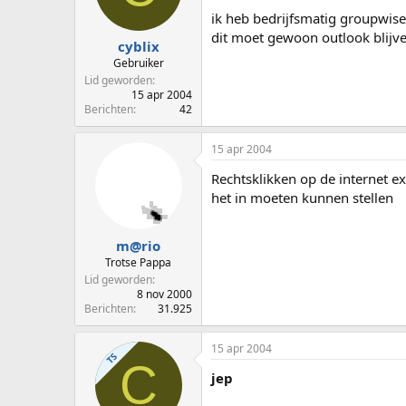
p
u
ik heb bedrijfsmatig groupwise
s
m
dit moet gewoon outlook blijve
t
cyblix
a
Gebruiker
r
Lid geworden
t
15 apr 2004
e
Berichten
42
r
15 apr 2004
Rechtsklikken op de internet e
het in moeten kunnen stellen
m@rio
Trotse Pappa
Lid geworden
8 nov 2000
Berichten
31.925
15 apr 2004
TS
C
jep