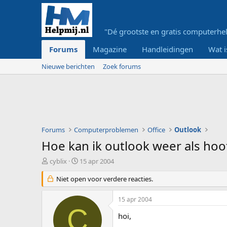
"Dé grootste en gratis computerhel
Forums
Magazine
Handleidingen
Wat i
Nieuwe berichten
Zoek forums
Forums
Computerproblemen
Office
Outlook
Hoe kan ik outlook weer als hoof
O
S
cyblix
15 apr 2004
n
t
d
Niet open voor verdere reacties.
a
e
r
r
t
15 apr 2004
w
d
C
e
a
hoi,
r
t