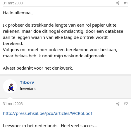
p
u
31 mrt 2003
#1
s
m
t
Hallo allemaal,
a
r
Ik probeer de strekkende lengte van een rol papier uit te
t
rekenen, maar doe dit nogal omslachtig, door een database
e
aan te leggen waarin van elke laag de omtrek wordt
r
berekend.
Volgens mij moet hier ook een berekening voor bestaan,
maar helaas heb ik nooit mijn wiskunde afgemaakt.
Alvast bedankt voor het denkwerk.
Tiborv
Inventaris
31 mrt 2003
#2
http://press.ehsal.be/pcx/articles/WCRol.pdf
Leesvoer in het nederlands.. Heel veel succes...