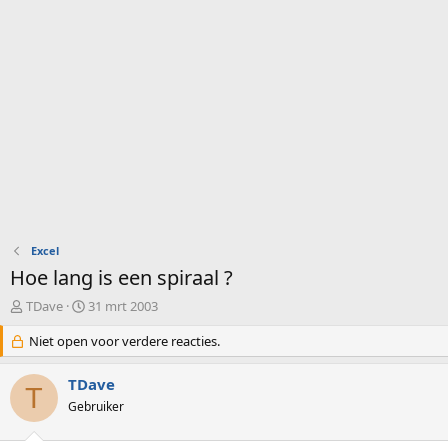
Excel
Hoe lang is een spiraal ?
O
S
TDave
31 mrt 2003
n
t
d
Niet open voor verdere reacties.
a
e
r
r
t
TDave
T
w
d
Gebruiker
e
a
r
t