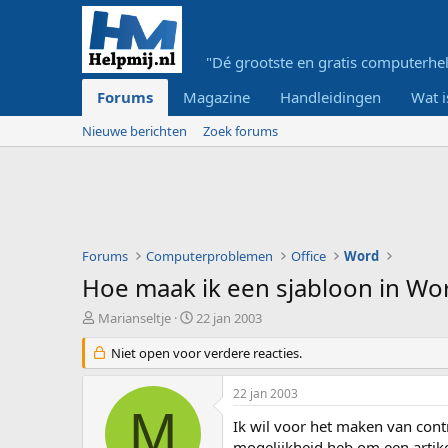
"Dé grootste en gratis computerhel
Forums
Magazine
Handleidingen
Wat i
Nieuwe berichten
Zoek forums
Forums
Computerproblemen
Office
Word
Hoe maak ik een sjabloon in Wo
O
S
Marianseltje
22 jan 2003
n
t
d
Niet open voor verdere reacties.
a
e
r
r
t
22 jan 2003
w
d
M
e
a
Ik wil voor het maken van cont
r
t
mogelijkheid heb om een artike