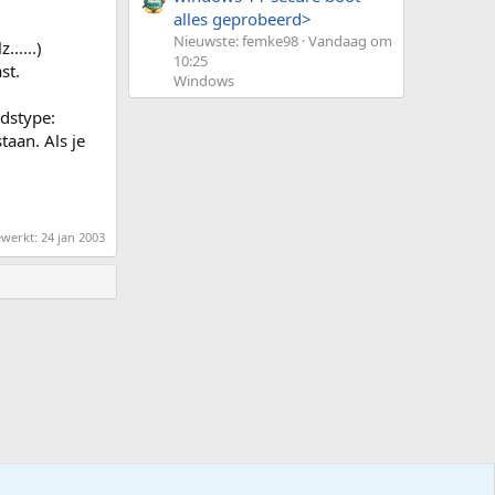
alles geprobeerd>
Nieuwste: femke98
Vandaag om
.....)
10:25
st.
Windows
ndstype:
aan. Als je
ewerkt:
24 jan 2003