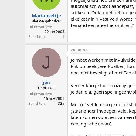
p
u
automatisch wordt aangepast, 
s
m
artikelen. Ook moet het mogeli
t
Marianseltje
elke keer in 1 vast veld wordt 
a
Nieuwe gebruiker
Iemand een idee hieromtrent?
r
Lid geworden
t
22 jan 2003
e
Berichten
1
r
24 jan 2003
J
Je moet werken met invulvelde
Klik op beeld, werkbalken, form
doc. niet beveiligt of met Tab a
jen
Verder kun je hier keuzelijstje
Gebruiker
je dan o.a. geen spellingcontro
Lid geworden
16 nov 2001
Berichten
325
Met ref velden kan je de tekst 
(staat onder invoegen veld, kop
laten komen voorzien van een bl
een logische naam).