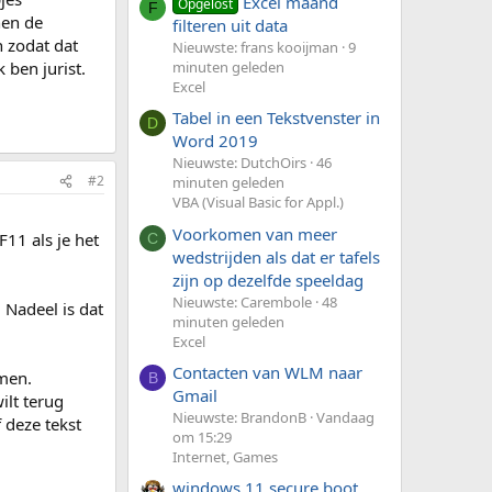
Excel maand
Opgelost
F
nen de
filteren uit data
 zodat dat
Nieuwste: frans kooijman
9
 ben jurist.
minuten geleden
Excel
Tabel in een Tekstvenster in
D
Word 2019
Nieuwste: DutchOirs
46
#2
minuten geleden
VBA (Visual Basic for Appl.)
Voorkomen van meer
F11 als je het
C
wedstrijden als dat er tafels
zijn op dezelfde speeldag
Nieuwste: Carembole
48
 Nadeel is dat
minuten geleden
Excel
Contacten van WLM naar
omen.
B
Gmail
ilt terug
Nieuwste: BrandonB
Vandaag
 deze tekst
om 15:29
Internet, Games
windows 11 secure boot