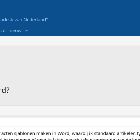
pdesk van Nederland"
s er nieuw
rd?
racten sjablonen maken in Word, waarbij ik standaard artikelen t
l in te voegen of weg te laten, waarbij de nummering van de kop