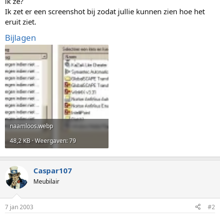
ik ze?
Ik zet er een screenshot bij zodat jullie kunnen zien hoe het
eruit ziet.
Bijlagen
naamloos.webp
48,2 KB · Weergaven: 79
Caspar107
Meubilair
7 jan 2003
#2