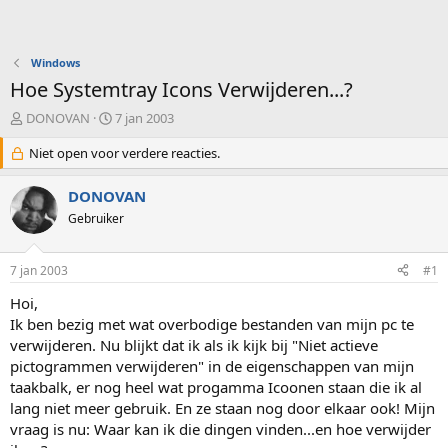
Windows
Hoe Systemtray Icons Verwijderen...?
O
S
DONOVAN
7 jan 2003
n
t
d
Niet open voor verdere reacties.
a
e
r
r
t
DONOVAN
w
d
Gebruiker
e
a
r
t
p
u
7 jan 2003
#1
s
m
t
Hoi,
a
Ik ben bezig met wat overbodige bestanden van mijn pc te
r
verwijderen. Nu blijkt dat ik als ik kijk bij "Niet actieve
t
pictogrammen verwijderen" in de eigenschappen van mijn
e
taakbalk, er nog heel wat progamma Icoonen staan die ik al
r
lang niet meer gebruik. En ze staan nog door elkaar ook! Mijn
vraag is nu: Waar kan ik die dingen vinden...en hoe verwijder