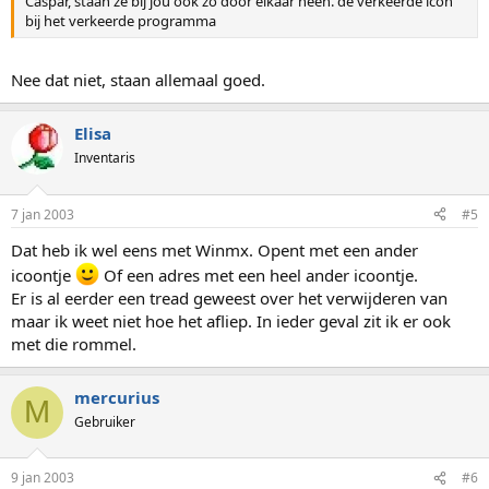
Caspar, staan ze bij jou ook zo door elkaar heen. de verkeerde icon
bij het verkeerde programma
Nee dat niet, staan allemaal goed.
Elisa
Inventaris
7 jan 2003
#5
Dat heb ik wel eens met Winmx. Opent met een ander
icoontje
Of een adres met een heel ander icoontje.
Er is al eerder een tread geweest over het verwijderen van
maar ik weet niet hoe het afliep. In ieder geval zit ik er ook
met die rommel.
mercurius
M
Gebruiker
9 jan 2003
#6