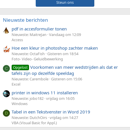
Steun ons
Nieuwste berichten
pdf in accesformulier tonen
Nieuwste: MaitreJan
Vandaag om 12:09
Access
Hoe een kleur in photoshop zachter maken
Nieuwste: OctaFish
Gisteren om 18:54
Foto- Video- Geluidbewerking
Voorkomen van meer wedstrijden als dat er
Opgelost
C
tafels zijn op dezelfde speeldag
Nieuwste: Carembole
Gisteren om 15:06
Excel
printer in windows 11 installeren
Nieuwste: jobo182
vrijdag om 16:05
Windows
Tabel in een Tekstvenster in Word 2019
D
Nieuwste: DutchOirs
vrijdag om 14:27
VBA (Visual Basic for Appl.)