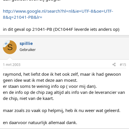
http://www.google.nl/search?hl=nl&ie=UTF-8&oe=UTF-
8&q=21041-PB&lr=
in dit geval op 21041-PB (DC1044F leverde iets anders op)
spillie
TS
S
Gebruiker
1 mrt 2003
#15
raymond, het liefst doe ik het ook zelf, maar ik had gewoon
geen idee wat ik met deze aan moest.
er staan soms te weinig info op ( voor mij dan).
en de info op de chip zag altijd als info van de leverancier van
de chip, niet van de kaart.
maar zoals zo vaak op helpmij, heb ik nu weer wat geleerd.
en daarvoor natuurlijk allemaal dank.