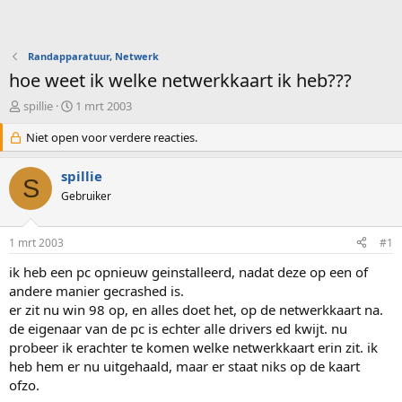
Randapparatuur, Netwerk
hoe weet ik welke netwerkkaart ik heb???
O
S
spillie
1 mrt 2003
n
t
d
Niet open voor verdere reacties.
a
e
r
r
t
spillie
S
w
d
Gebruiker
e
a
r
t
p
u
1 mrt 2003
#1
s
m
t
ik heb een pc opnieuw geinstalleerd, nadat deze op een of
a
andere manier gecrashed is.
r
er zit nu win 98 op, en alles doet het, op de netwerkkaart na.
t
de eigenaar van de pc is echter alle drivers ed kwijt. nu
e
probeer ik erachter te komen welke netwerkkaart erin zit. ik
r
heb hem er nu uitgehaald, maar er staat niks op de kaart
ofzo.