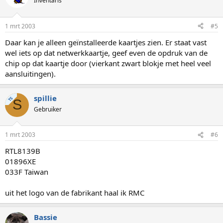
Inventaris
1 mrt 2003
#5
Daar kan je alleen geïnstalleerde kaartjes zien. Er staat vast
wel iets op dat netwerkkaartje, geef even de opdruk van de
chip op dat kaartje door (vierkant zwart blokje met heel veel
aansluitingen).
spillie
TS
S
Gebruiker
1 mrt 2003
#6
RTL8139B
01896XE
033F Taiwan
uit het logo van de fabrikant haal ik RMC
Bassie