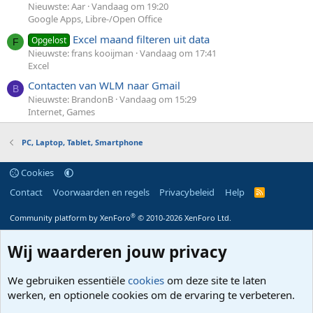
Nieuwste: Aar
Vandaag om 19:20
Google Apps, Libre-/Open Office
Excel maand filteren uit data
Opgelost
F
Nieuwste: frans kooijman
Vandaag om 17:41
Excel
Contacten van WLM naar Gmail
B
Nieuwste: BrandonB
Vandaag om 15:29
Internet, Games
PC, Laptop, Tablet, Smartphone
Cookies
Contact
Voorwaarden en regels
Privacybeleid
Help
R
S
S
®
Community platform by XenForo
© 2010-2026 XenForo Ltd.
Wij waarderen jouw privacy
We gebruiken essentiële
cookies
om deze site te laten
werken, en optionele cookies om de ervaring te verbeteren.