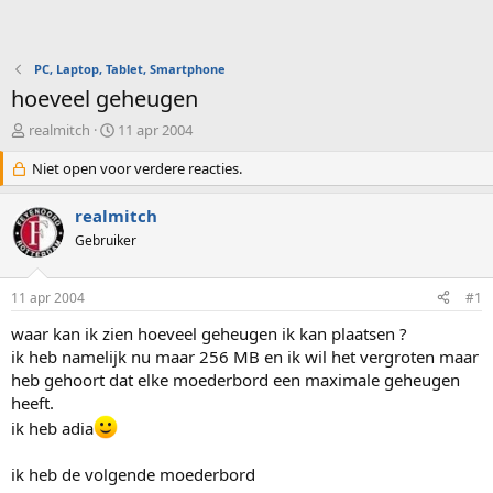
PC, Laptop, Tablet, Smartphone
hoeveel geheugen
O
S
realmitch
11 apr 2004
n
t
d
Niet open voor verdere reacties.
a
e
r
r
t
realmitch
w
d
Gebruiker
e
a
r
t
p
u
11 apr 2004
#1
s
m
t
waar kan ik zien hoeveel geheugen ik kan plaatsen ?
a
ik heb namelijk nu maar 256 MB en ik wil het vergroten maar
r
heb gehoort dat elke moederbord een maximale geheugen
t
heeft.
e
r
ik heb adia
ik heb de volgende moederbord