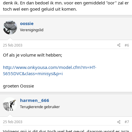
denk ik. En dan bedoel ik mn. voor een gemiddeld "oor" zal er
toch wel een goed geluid uit komen.
oossie
Verenigingslid
25 feb 2003
#6
Of als je volume wilt hebben;
http://www.onkyousa.com/model.cfm?m=HT-
S655DVC&class=minisys&p=i
groeten Oossie
harmen__666
Terugkerende gebruiker
25 feb 2003
#7
Volgens mij is dit dus toch wel het geval, daarom word er zo'n