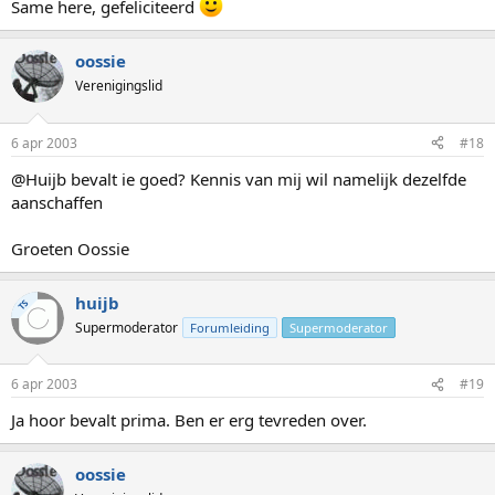
Same here, gefeliciteerd
oossie
Verenigingslid
6 apr 2003
#18
@Huijb bevalt ie goed? Kennis van mij wil namelijk dezelfde
aanschaffen
Groeten Oossie
huijb
TS
Supermoderator
Forumleiding
Supermoderator
6 apr 2003
#19
Ja hoor bevalt prima. Ben er erg tevreden over.
oossie