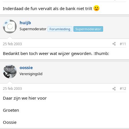
Inderdaad de fun vervalt als de bank niet trilt
huijb
TS
Supermoderator
Forumleiding
Supermoderator
25 feb 2003
#11
Bedankt ben toch weer wat wijzer geworden. :thumb:
oossie
Verenigingslid
25 feb 2003
#12
Daar zijn we hier voor
Groeten
Oossie