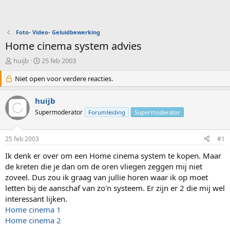
Foto- Video- Geluidbewerking
Home cinema system advies
O
S
huijb
25 feb 2003
n
t
d
Niet open voor verdere reacties.
a
e
r
r
t
huijb
w
d
Supermoderator
Forumleiding
Supermoderator
e
a
r
t
p
u
25 feb 2003
#1
s
m
t
Ik denk er over om een Home cinema system te kopen. Maar
a
de kreten die je dan om de oren vliegen zeggen mij niet
r
zoveel. Dus zou ik graag van jullie horen waar ik op moet
t
letten bij de aanschaf van zo'n systeem. Er zijn er 2 die mij wel
e
interessant lijken.
r
Home cinema 1
Home cinema 2