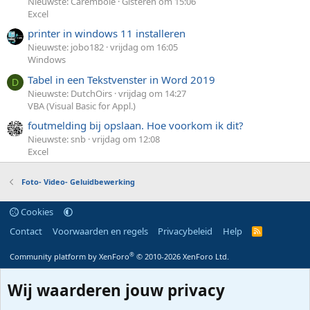
Nieuwste: Carembole
Gisteren om 15:06
Excel
printer in windows 11 installeren
Nieuwste: jobo182
vrijdag om 16:05
Windows
Tabel in een Tekstvenster in Word 2019
D
Nieuwste: DutchOirs
vrijdag om 14:27
VBA (Visual Basic for Appl.)
foutmelding bij opslaan. Hoe voorkom ik dit?
Nieuwste: snb
vrijdag om 12:08
Excel
Foto- Video- Geluidbewerking
Cookies
Contact
Voorwaarden en regels
Privacybeleid
Help
R
S
S
®
Community platform by XenForo
© 2010-2026 XenForo Ltd.
Wij waarderen jouw privacy