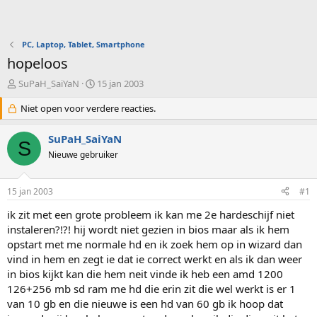
PC, Laptop, Tablet, Smartphone
hopeloos
O
S
SuPaH_SaiYaN
15 jan 2003
n
t
d
Niet open voor verdere reacties.
a
e
r
r
t
SuPaH_SaiYaN
S
w
d
Nieuwe gebruiker
e
a
r
t
p
u
15 jan 2003
#1
s
m
t
ik zit met een grote probleem ik kan me 2e hardeschijf niet
a
instaleren?!?! hij wordt niet gezien in bios maar als ik hem
r
opstart met me normale hd en ik zoek hem op in wizard dan
t
vind in hem en zegt ie dat ie correct werkt en als ik dan weer
e
in bios kijkt kan die hem neit vinde ik heb een amd 1200
r
126+256 mb sd ram me hd die erin zit die wel werkt is er 1
van 10 gb en die nieuwe is een hd van 60 gb ik hoop dat