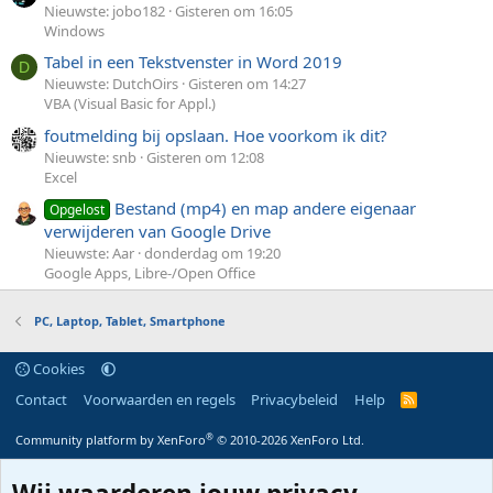
Nieuwste: jobo182
Gisteren om 16:05
Windows
Tabel in een Tekstvenster in Word 2019
D
Nieuwste: DutchOirs
Gisteren om 14:27
VBA (Visual Basic for Appl.)
foutmelding bij opslaan. Hoe voorkom ik dit?
Nieuwste: snb
Gisteren om 12:08
Excel
Bestand (mp4) en map andere eigenaar
Opgelost
verwijderen van Google Drive
Nieuwste: Aar
donderdag om 19:20
Google Apps, Libre-/Open Office
PC, Laptop, Tablet, Smartphone
Cookies
Contact
Voorwaarden en regels
Privacybeleid
Help
R
S
S
®
Community platform by XenForo
© 2010-2026 XenForo Ltd.