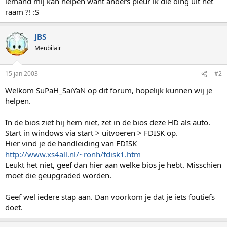
iemand mij kan helpen want anders pleur ik die ding uit het
raam ?! :S
JBS
Meubilair
15 jan 2003
#2
Welkom SuPaH_SaiYaN op dit forum, hopelijk kunnen wij je
helpen.
In de bios ziet hij hem niet, zet in de bios deze HD als auto.
Start in windows via start > uitvoeren > FDISK op.
Hier vind je de handleiding van FDISK
http://www.xs4all.nl/~ronh/fdisk1.htm
Leukt het niet, geef dan hier aan welke bios je hebt. Misschien
moet die geupgraded worden.
Geef wel iedere stap aan. Dan voorkom je dat je iets foutiefs
doet.