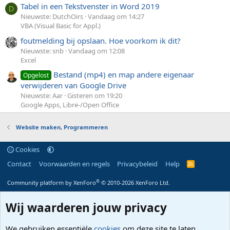
Tabel in een Tekstvenster in Word 2019
D
Nieuwste: DutchOirs
Vandaag om 14:27
VBA (Visual Basic for Appl.)
foutmelding bij opslaan. Hoe voorkom ik dit?
Nieuwste: snb
Vandaag om 12:08
Excel
Bestand (mp4) en map andere eigenaar
Opgelost
verwijderen van Google Drive
Nieuwste: Aar
Gisteren om 19:20
Google Apps, Libre-/Open Office
Website maken, Programmeren
Cookies
Contact
Voorwaarden en regels
Privacybeleid
Help
R
S
S
®
Community platform by XenForo
© 2010-2026 XenForo Ltd.
Wij waarderen jouw privacy
We gebruiken essentiële
cookies
om deze site te laten