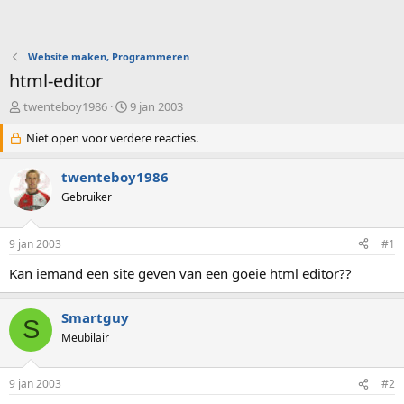
Website maken, Programmeren
html-editor
O
S
twenteboy1986
9 jan 2003
n
t
d
Niet open voor verdere reacties.
a
e
r
r
t
twenteboy1986
w
d
Gebruiker
e
a
r
t
p
u
9 jan 2003
#1
s
m
t
Kan iemand een site geven van een goeie html editor??
a
r
Smartguy
t
S
e
Meubilair
r
9 jan 2003
#2