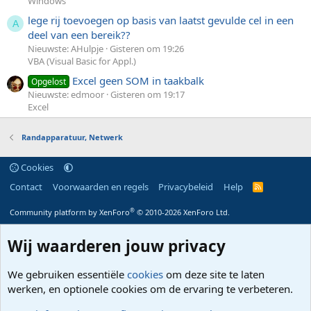
Windows
lege rij toevoegen op basis van laatst gevulde cel in een
A
deel van een bereik??
Nieuwste: AHulpje
Gisteren om 19:26
VBA (Visual Basic for Appl.)
Excel geen SOM in taakbalk
Opgelost
Nieuwste: edmoor
Gisteren om 19:17
Excel
Randapparatuur, Netwerk
Cookies
Contact
Voorwaarden en regels
Privacybeleid
Help
R
S
S
®
Community platform by XenForo
© 2010-2026 XenForo Ltd.
Wij waarderen jouw privacy
We gebruiken essentiële
cookies
om deze site te laten
werken, en optionele cookies om de ervaring te verbeteren.