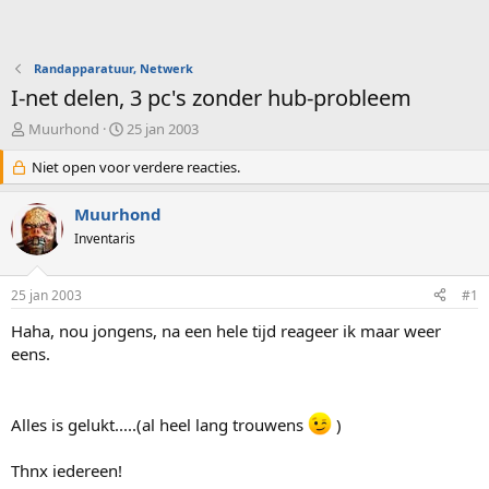
Randapparatuur, Netwerk
I-net delen, 3 pc's zonder hub-probleem
O
S
Muurhond
25 jan 2003
n
t
d
Niet open voor verdere reacties.
a
e
r
r
t
Muurhond
w
d
Inventaris
e
a
r
t
p
u
25 jan 2003
#1
s
m
t
Haha, nou jongens, na een hele tijd reageer ik maar weer
a
eens.
r
t
e
r
Alles is gelukt.....(al heel lang trouwens
)
Thnx iedereen!