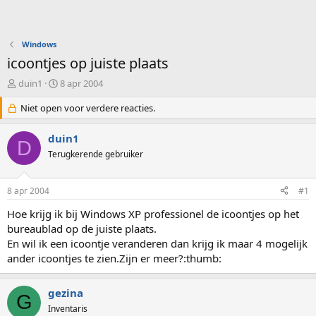
Windows
icoontjes op juiste plaats
O
S
duin1
8 apr 2004
n
t
d
Niet open voor verdere reacties.
a
e
r
r
t
duin1
D
w
d
Terugkerende gebruiker
e
a
r
t
p
u
8 apr 2004
#1
s
m
t
Hoe krijg ik bij Windows XP professionel de icoontjes op het
a
bureaublad op de juiste plaats.
r
En wil ik een icoontje veranderen dan krijg ik maar 4 mogelijk
t
ander icoontjes te zien.Zijn er meer?:thumb:
e
r
gezina
G
Inventaris