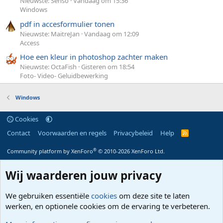
Nieuwste: Senso
Vandaag om 15:36
Windows
pdf in accesformulier tonen
Nieuwste: MaitreJan
Vandaag om 12:09
Access
Hoe een kleur in photoshop zachter maken
Nieuwste: OctaFish
Gisteren om 18:54
Foto- Video- Geluidbewerking
Windows
Cookies
Contact
Voorwaarden en regels
Privacybeleid
Help
R
S
S
®
Community platform by XenForo
© 2010-2026 XenForo Ltd.
Wij waarderen jouw privacy
We gebruiken essentiële
cookies
om deze site te laten
werken, en optionele cookies om de ervaring te verbeteren.