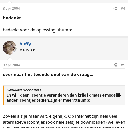
8 apr 2004
#4
bedankt
bedankt voor de oplossing!:thumb:
buffy
Meubilair
8 apr 2004
#5
over naar het tweede deel van de vraag...
Geplaatst door duin1
En wil ik een icoontje veranderen dan krijg ik maar 4 mogelijk
ander icoontjes te zien.Zijn er meer?:thumb:
Zoveel als je maar wilt, eigenlijk. Op internet zijn heel veel
alternatieve icoontjes (ook hele sets) te downloaden (wel even
uitkijken of men je misschien spyware in de maag probeert te