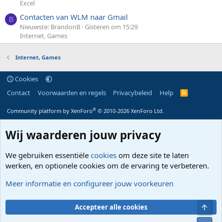
Excel
Contacten van WLM naar Gmail
B
Nieuwste: BrandonB
Gisteren om 15:29
Internet, Games
Internet, Games
Cookies
Contact
Voorwaarden en regels
Privacybeleid
Help
R
S
S
®
Community platform by XenForo
© 2010-2026 XenForo Ltd.
Wij waarderen jouw privacy
We gebruiken essentiële
cookies
om deze site te laten
werken, en optionele cookies om de ervaring te verbeteren.
Meer informatie en configureer jouw voorkeuren
Bove
Accepteer alle cookies