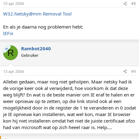
10 apr 2004
#8
W32.Netsky@mm Removal Tool
En als je daarna nog problemen hebt:
IEFix
Rambot2040
TS
R
Gebruiker
13 apr 2004
#9
Allebei gedaan, maar nog niet geholpen. Maar netsky had ik
de vorige keer ook al verwijderd, hoe voorkom ik dat deze
weg blijft? En wat is de beste manier om IE eraf te halen en er
weer opnieuw op te zetten, op die link stond ook al een
mogelijkheid door in de register de 1 te veranderen in 0 zodat
je IE opnieuw kan installeren, wat wel kon, maar IE browser
kon hij niet installeren omdat het niet de juiste certificaat ofzo
had van microsoft wat op zich heeel raar is. Help....