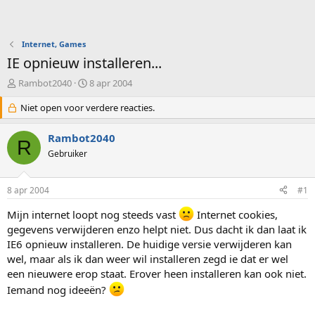
Internet, Games
IE opnieuw installeren...
O
S
Rambot2040
8 apr 2004
n
t
d
Niet open voor verdere reacties.
a
e
r
r
t
Rambot2040
R
w
d
Gebruiker
e
a
r
t
p
u
8 apr 2004
#1
s
m
t
Mijn internet loopt nog steeds vast
Internet cookies,
a
gegevens verwijderen enzo helpt niet. Dus dacht ik dan laat ik
r
IE6 opnieuw installeren. De huidige versie verwijderen kan
t
wel, maar als ik dan weer wil installeren zegd ie dat er wel
e
r
een nieuwere erop staat. Erover heen installeren kan ook niet.
Iemand nog ideeën?