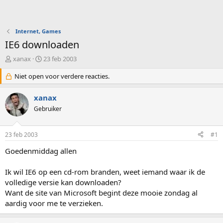
Internet, Games
IE6 downloaden
O
S
xanax
23 feb 2003
n
t
d
Niet open voor verdere reacties.
a
e
r
r
t
xanax
w
d
Gebruiker
e
a
r
t
p
u
23 feb 2003
#1
s
m
t
Goedenmiddag allen
a
r
Ik wil IE6 op een cd-rom branden, weet iemand waar ik de
t
volledige versie kan downloaden?
e
Want de site van Microsoft begint deze mooie zondag al
r
aardig voor me te verzieken.