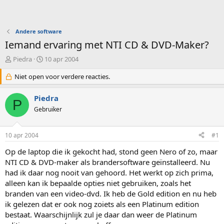
Andere software
Iemand ervaring met NTI CD & DVD-Maker?
O
S
Piedra
10 apr 2004
n
t
d
Niet open voor verdere reacties.
a
e
r
r
t
Piedra
P
w
d
Gebruiker
e
a
r
t
p
u
10 apr 2004
#1
s
m
t
Op de laptop die ik gekocht had, stond geen Nero of zo, maar
a
NTI CD & DVD-maker als brandersoftware geïnstalleerd. Nu
r
had ik daar nog nooit van gehoord. Het werkt op zich prima,
t
alleen kan ik bepaalde opties niet gebruiken, zoals het
e
branden van een video-dvd. Ik heb de Gold edition en nu heb
r
ik gelezen dat er ook nog zoiets als een Platinum edition
bestaat. Waarschijnlijk zul je daar dan weer de Platinum