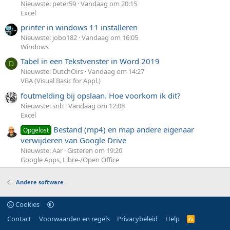
Nieuwste: peter59
Vandaag om 20:15
Excel
printer in windows 11 installeren
Nieuwste: jobo182
Vandaag om 16:05
Windows
Tabel in een Tekstvenster in Word 2019
D
Nieuwste: DutchOirs
Vandaag om 14:27
VBA (Visual Basic for Appl.)
foutmelding bij opslaan. Hoe voorkom ik dit?
Nieuwste: snb
Vandaag om 12:08
Excel
Bestand (mp4) en map andere eigenaar
Opgelost
verwijderen van Google Drive
Nieuwste: Aar
Gisteren om 19:20
Google Apps, Libre-/Open Office
Andere software
Cookies
Contact
Voorwaarden en regels
Privacybeleid
Help
R
S