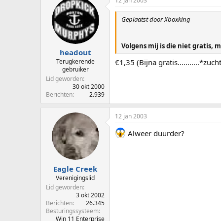
12 jan 2003
Geplaatst door Xboxking
Volgens mij is die niet gratis,
headout
Terugkerende
€1,35 (Bijna gratis...........*zuch
gebruiker
Lid geworden
30 okt 2000
Berichten
2.939
12 jan 2003
Alweer duurder?
Eagle Creek
Verenigingslid
Lid geworden
3 okt 2002
Berichten
26.345
Besturingssysteem
Win 11 Enterprise