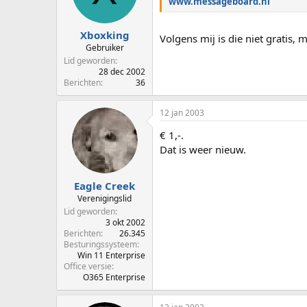
www.messageboard.nl
p
u
s
m
t
Xboxking
Volgens mij is die niet gratis, 
a
Gebruiker
r
Lid geworden
t
28 dec 2002
e
Berichten
36
r
12 jan 2003
€ 1,-.
Dat is weer nieuw.
Eagle Creek
Verenigingslid
Lid geworden
3 okt 2002
Berichten
26.345
Besturingssysteem
Win 11 Enterprise
Office versie
O365 Enterprise