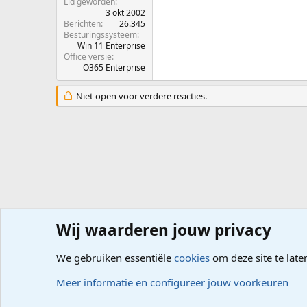
Lid geworden
3 okt 2002
Berichten
26.345
Besturingssysteem
Win 11 Enterprise
Office versie
O365 Enterprise
Niet open voor verdere reacties.
Wij waarderen jouw privacy
Forums
Computerproblemen
Software
Website mak
We gebruiken essentiële
cookies
om deze site te late
Cookies
Meer informatie en configureer jouw voorkeuren