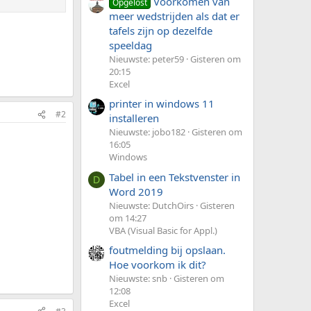
Voorkomen van
Opgelost
meer wedstrijden als dat er
tafels zijn op dezelfde
speeldag
Nieuwste: peter59
Gisteren om
20:15
Excel
printer in windows 11
#2
installeren
Nieuwste: jobo182
Gisteren om
16:05
Windows
Tabel in een Tekstvenster in
D
Word 2019
Nieuwste: DutchOirs
Gisteren
om 14:27
VBA (Visual Basic for Appl.)
foutmelding bij opslaan.
Hoe voorkom ik dit?
Nieuwste: snb
Gisteren om
12:08
Excel