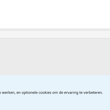
en, Programmeren
n werken, en optionele cookies om de ervaring te verbeteren.
®
Community platform by XenForo
© 2010-2026 XenForo Ltd.