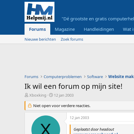
"Dé grootste en gratis computerhel
Forums
Magazine
Handleidingen
Wat i
Nieuwe berichten
Zoek forums
Forums
Computerproblemen
Software
Website mak
Ik wil een forum op mijn site!
O
S
Xboxking
12 jan 2003
n
t
d
Niet open voor verdere reacties.
a
e
r
r
t
12 jan 2003
w
d
X
e
a
Geplaatst door headout
r
t