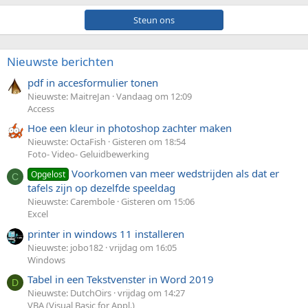
Steun ons
Nieuwste berichten
pdf in accesformulier tonen
Nieuwste: MaitreJan
Vandaag om 12:09
Access
Hoe een kleur in photoshop zachter maken
Nieuwste: OctaFish
Gisteren om 18:54
Foto- Video- Geluidbewerking
Voorkomen van meer wedstrijden als dat er
Opgelost
C
tafels zijn op dezelfde speeldag
Nieuwste: Carembole
Gisteren om 15:06
Excel
printer in windows 11 installeren
Nieuwste: jobo182
vrijdag om 16:05
Windows
Tabel in een Tekstvenster in Word 2019
D
Nieuwste: DutchOirs
vrijdag om 14:27
VBA (Visual Basic for Appl.)