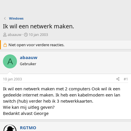
Windows
Ik wil een netwerk maken.
O
S
abaauw
10 jan 2003
n
t
d
Niet open voor verdere reacties.
a
e
r
r
t
abaauw
A
w
d
Gebruiker
e
a
r
t
p
u
10 jan 2003
#1
s
m
t
Ik wil een netwerk maken met 2 computers Ook wil ik een
a
gedeelde internet maken. Ik heb een kabelmodem een lan
r
switch (hub) verder heb ik 3 netwerkkaarten.
t
Wie kan mij uitleg geven?
e
Bedankt alvast George
r
RGTMO