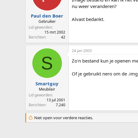
p
u
nu weer veranderen?
s
m
t
Paul den Boer
Alvast bedankt.
a
Gebruiker
r
Lid geworden
t
15 mrt 2002
e
Berichten
42
r
24 jan 2003
S
Zo'n bestand kun je openen met
Of je gebruikt nero om de .img 
Smartguy
Meubilair
Lid geworden
13 jul 2001
Berichten
7.240
Niet open voor verdere reacties.