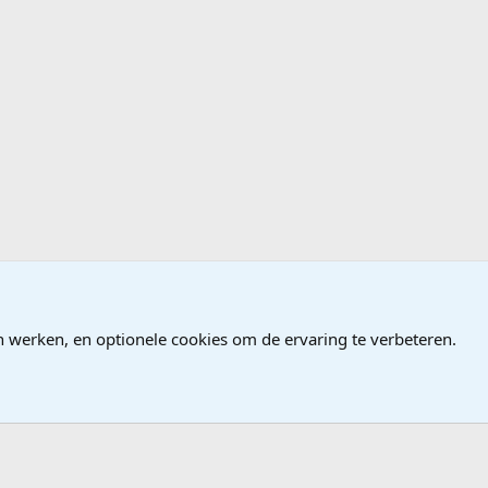
ndows
n werken, en optionele cookies om de ervaring te verbeteren.
®
Community platform by XenForo
© 2010-2026 XenForo Ltd.