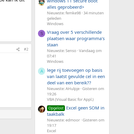
windows 11 secure boot
alles geprobeerd>
Nieuwste: femke98
34 minuten
geleden
Windows
Vraag over 5 verschillende
S
plaatsen waar programma's
staan
#2
Nieuwste: Senso
Vandaag om
07:41
Windows
lege rij toevoegen op basis
A
van laatst gevulde cel in een
deel van een bereik??
Nieuwste: AHulpje
Gisteren om
19:26
VBA (Visual Basic for Appl.)
Excel geen SOM in
Opgelost
taakbalk
Nieuwste: edmoor
Gisteren om
19:17
Excel