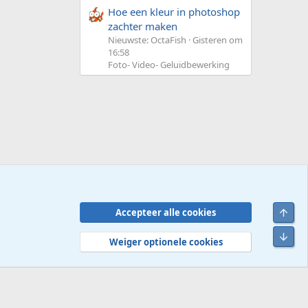
Hoe een kleur in photoshop
zachter maken
Nieuwste: OctaFish
Gisteren om
16:58
Foto- Video- Geluidbewerking
Bove
Accepteer alle cookies
Contact
Voorwaarden en regels
Privacybeleid
Help
R
Onde
S
Weiger optionele cookies
S