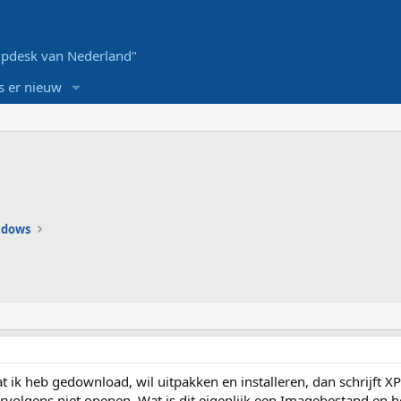
pdesk van Nederland"
s er nieuw
ndows
k heb gedownload, wil uitpakken en installeren, dan schrijft XP
rvolgens niet openen. Wat is dit eigenlijk een Imagebestand en ho