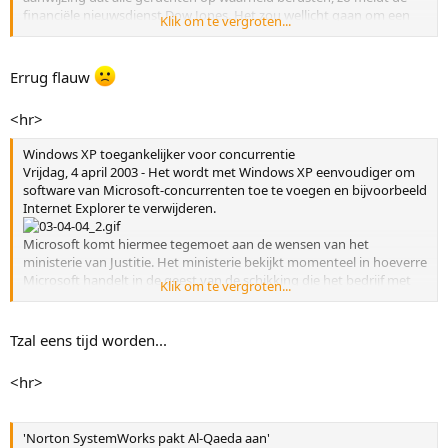
financiële nieuwsdienst Dow Jones. Het zou wellicht gaan om een
Klik om te vergroten...
doorsudderende 1-aprilgrap. (LV)
Errug flauw
<hr>
Windows XP toegankelijker voor concurrentie
Vrijdag, 4 april 2003 - Het wordt met Windows XP eenvoudiger om
software van Microsoft-concurrenten toe te voegen en bijvoorbeeld
Internet Explorer te verwijderen.
Microsoft komt hiermee tegemoet aan de wensen van het
ministerie van Justitie. Het ministerie bekijkt momenteel in hoeverre
Microsoft handelt in de geest van de schikking die het bedrijf met
Klik om te vergroten...
Justitie en een aantal staten trof in de vermaarde antitrustzaak.
In deze zaak beklaagden de concurrenten van Microsoft zich over
Tzal eens tijd worden...
het feit dat Microsoft zijn monopolie op het gebied van
besturingssystemen misbruikte om ook andere software (zoals
<hr>
mediasoftware en browsers) te promoten.
Met het door Microsoft ontwikkelde nieuwe programmaatje 'Set
'Norton SystemWorks pakt Al-Qaeda aan'
Program Access and Defaults' moet hierin enigszins verandering