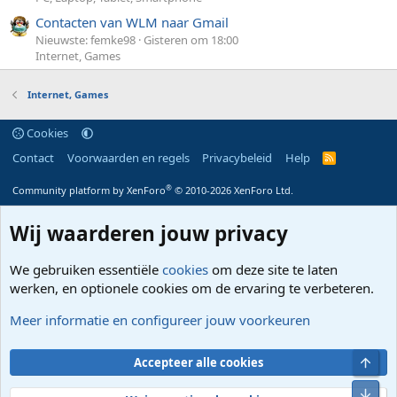
Contacten van WLM naar Gmail
Nieuwste: femke98
Gisteren om 18:00
Internet, Games
Internet, Games
Cookies
Contact
Voorwaarden en regels
Privacybeleid
Help
R
S
S
®
Community platform by XenForo
© 2010-2026 XenForo Ltd.
Wij waarderen jouw privacy
We gebruiken essentiële
cookies
om deze site te laten
werken, en optionele cookies om de ervaring te verbeteren.
Meer informatie en configureer jouw voorkeuren
Bove
Accepteer alle cookies
Onde