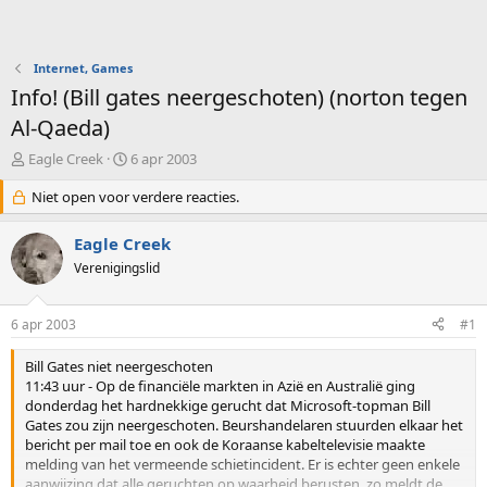
Internet, Games
Info! (Bill gates neergeschoten) (norton tegen
Al-Qaeda)
O
S
Eagle Creek
6 apr 2003
n
t
d
Niet open voor verdere reacties.
a
e
r
r
t
Eagle Creek
w
d
Verenigingslid
e
a
r
t
p
u
6 apr 2003
#1
s
m
t
Bill Gates niet neergeschoten
a
11:43 uur - Op de financiële markten in Azië en Australië ging
r
donderdag het hardnekkige gerucht dat Microsoft-topman Bill
t
Gates zou zijn neergeschoten. Beurshandelaren stuurden elkaar het
e
bericht per mail toe en ook de Koraanse kabeltelevisie maakte
r
melding van het vermeende schietincident. Er is echter geen enkele
aanwijzing dat alle geruchten op waarheid berusten, zo meldt de