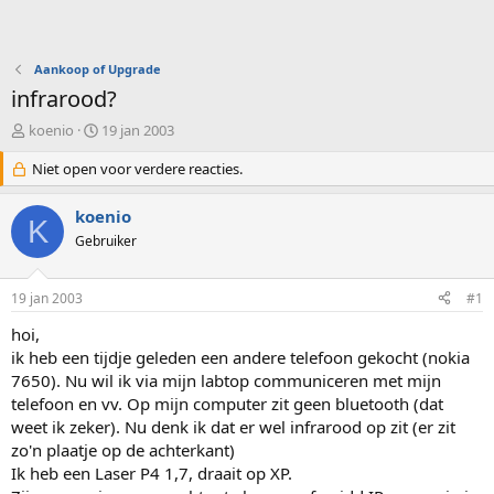
Aankoop of Upgrade
infrarood?
O
S
koenio
19 jan 2003
n
t
d
Niet open voor verdere reacties.
a
e
r
r
t
koenio
K
w
d
Gebruiker
e
a
r
t
p
u
19 jan 2003
#1
s
m
t
hoi,
a
ik heb een tijdje geleden een andere telefoon gekocht (nokia
r
7650). Nu wil ik via mijn labtop communiceren met mijn
t
telefoon en vv. Op mijn computer zit geen bluetooth (dat
e
weet ik zeker). Nu denk ik dat er wel infrarood op zit (er zit
r
zo'n plaatje op de achterkant)
Ik heb een Laser P4 1,7, draait op XP.