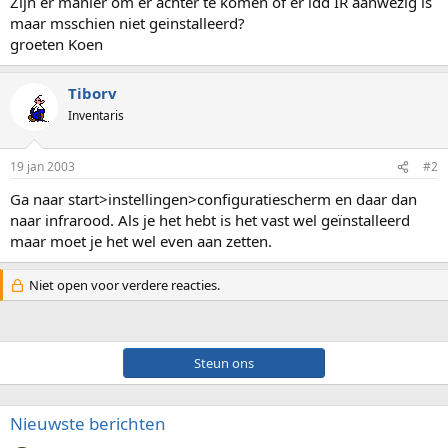
Zijn er manier om er achter te komen of er idd IR aanwezig is
maar msschien niet geinstalleerd?
groeten Koen
Tiborv
Inventaris
19 jan 2003
#2
Ga naar start>instellingen>configuratiescherm en daar dan
naar infrarood. Als je het hebt is het vast wel geïnstalleerd
maar moet je het wel even aan zetten.
Niet open voor verdere reacties.
Steun ons
Nieuwste berichten