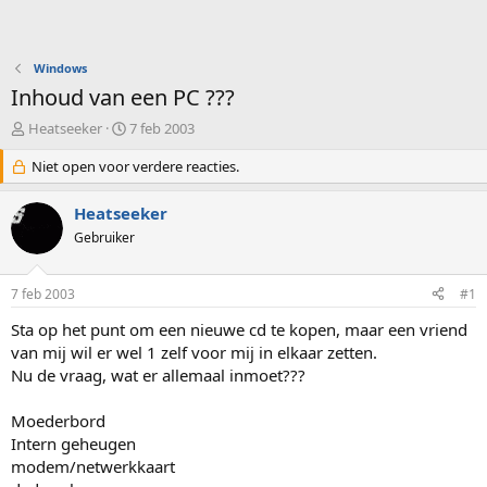
Windows
Inhoud van een PC ???
O
S
Heatseeker
7 feb 2003
n
t
d
Niet open voor verdere reacties.
a
e
r
r
t
Heatseeker
w
d
Gebruiker
e
a
r
t
p
u
7 feb 2003
#1
s
m
t
Sta op het punt om een nieuwe cd te kopen, maar een vriend
a
van mij wil er wel 1 zelf voor mij in elkaar zetten.
r
Nu de vraag, wat er allemaal inmoet???
t
e
Moederbord
r
Intern geheugen
modem/netwerkkaart