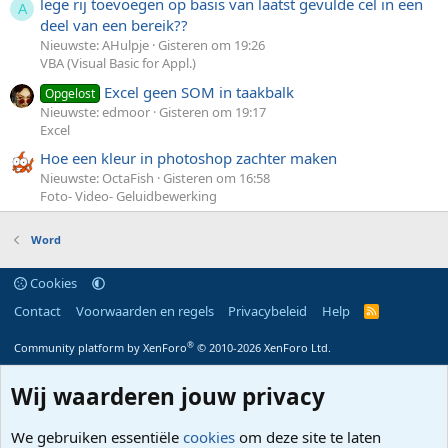
lege rij toevoegen op basis van laatst gevulde cel in een
A
deel van een bereik??
Nieuwste: AHulpje
Gisteren om 19:26
VBA (Visual Basic for Appl.)
Excel geen SOM in taakbalk
Opgelost
Nieuwste: edmoor
Gisteren om 19:17
Excel
Hoe een kleur in photoshop zachter maken
Nieuwste: OctaFish
Gisteren om 16:58
Foto- Video- Geluidbewerking
Word
Cookies
Contact
Voorwaarden en regels
Privacybeleid
Help
R
S
S
®
Community platform by XenForo
© 2010-2026 XenForo Ltd.
Wij waarderen jouw privacy
We gebruiken essentiële
cookies
om deze site te laten