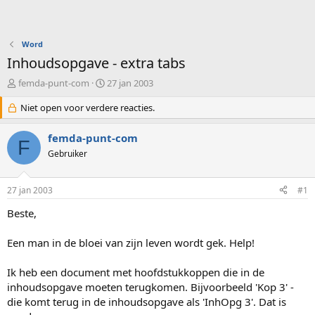
Word
Inhoudsopgave - extra tabs
O
S
femda-punt-com
27 jan 2003
n
t
d
Niet open voor verdere reacties.
a
e
r
r
t
femda-punt-com
F
w
d
Gebruiker
e
a
r
t
p
u
27 jan 2003
#1
s
m
t
Beste,
a
r
Een man in de bloei van zijn leven wordt gek. Help!
t
e
Ik heb een document met hoofdstukkoppen die in de
r
inhoudsopgave moeten terugkomen. Bijvoorbeeld 'Kop 3' -
die komt terug in de inhoudsopgave als 'InhOpg 3'. Dat is