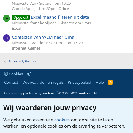
Nieuwste: Aar
Gisteren om 19:20
Google Apps, Libre-/Open Office
Excel maand filteren uit data
Opgelost
F
Nieuwste: frans kooijman
Gisteren om 17:41
Excel
Contacten van WLM naar Gmail
B
Nieuwste: BrandonB
Gisteren om 15:29
Internet, Games
Internet, Games
Cookies
Contact
Voorwaarden en regels
Privacybeleid
Help
R
S
S
®
Community platform by XenForo
© 2010-2026 XenForo Ltd.
Wij waarderen jouw privacy
We gebruiken essentiële
cookies
om deze site te laten
werken, en optionele cookies om de ervaring te verbeteren.