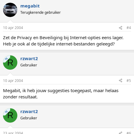
megabit
Terugkerende gebruiker
10 apr 2004
#4
Zet de Privacy en Beveiliging bij Internet-opties eens lager.
Heb je ook al de tijdelijke internet-bestanden geleegd?
rzwart2
TS
R
Gebruiker
10 apr 2004
#5
Megabit, ik heb jouw suggesties toegepast, maar helaas
zonder resultaat.
rzwart2
TS
R
Gebruiker
23 apr 2004
#6