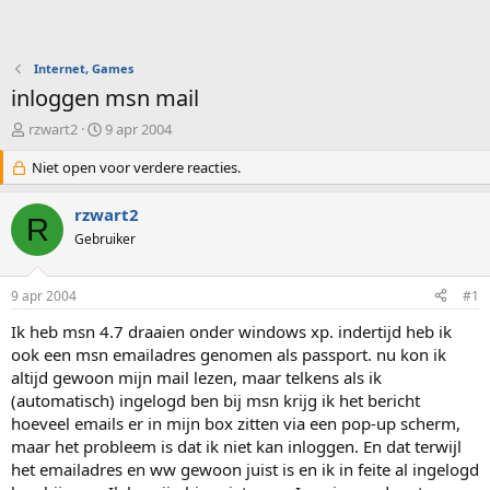
Internet, Games
inloggen msn mail
O
S
rzwart2
9 apr 2004
n
t
d
Niet open voor verdere reacties.
a
e
r
r
t
rzwart2
R
w
d
Gebruiker
e
a
r
t
p
u
9 apr 2004
#1
s
m
t
Ik heb msn 4.7 draaien onder windows xp. indertijd heb ik
a
ook een msn emailadres genomen als passport. nu kon ik
r
altijd gewoon mijn mail lezen, maar telkens als ik
t
(automatisch) ingelogd ben bij msn krijg ik het bericht
e
hoeveel emails er in mijn box zitten via een pop-up scherm,
r
maar het probleem is dat ik niet kan inloggen. En dat terwijl
het emailadres en ww gewoon juist is en ik in feite al ingelogd