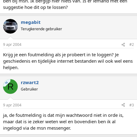
ben bij msn. Ik bergijp hier niets van. Is er iemand met een
suggestie hoe dit op te lossen?
megabit
Terugkerende gebruiker
9 apr 2004
#2
Krijg je een foutmelding als je probeert in te loggen? Je
geschiedenis en tijdelijke internet bestanden wil ook wel eens
helpen.
rzwart2
TS
R
Gebruiker
9 apr 2004
#3
ja, de foutmelding is dat mijn wachtwoord niet in orde is,
maar dat is ie zeker weten wel en bovendien ben ik al
ingelogd via de msn messenger.