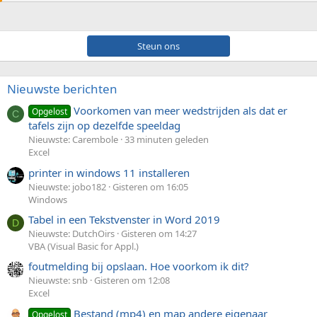
Steun ons
Nieuwste berichten
Voorkomen van meer wedstrijden als dat er
Opgelost
C
tafels zijn op dezelfde speeldag
Nieuwste: Carembole
33 minuten geleden
Excel
printer in windows 11 installeren
Nieuwste: jobo182
Gisteren om 16:05
Windows
Tabel in een Tekstvenster in Word 2019
D
Nieuwste: DutchOirs
Gisteren om 14:27
VBA (Visual Basic for Appl.)
foutmelding bij opslaan. Hoe voorkom ik dit?
Nieuwste: snb
Gisteren om 12:08
Excel
Bestand (mp4) en map andere eigenaar
Opgelost