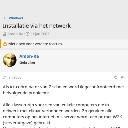
Windows
Installatie via het netwerk
O
S
Amon-Ra
21 jan 2003
n
t
d
Niet open voor verdere reacties.
a
e
r
r
t
Amon-Ra
w
d
Gebruiker
e
a
r
t
p
u
21 jan 2003
#1
s
m
t
Als ict-coördinator van 7 scholen word ik geconfronteerd met
a
hetvolgende probleem:
r
t
Alle klassen zijn voorzien van enkele computers die in
e
netwerk met elkaar verbonden worden. Zo geraken alle
r
computers op het internet. Als server wordt een pc met W2K
(serveruitgave) gebruikt.