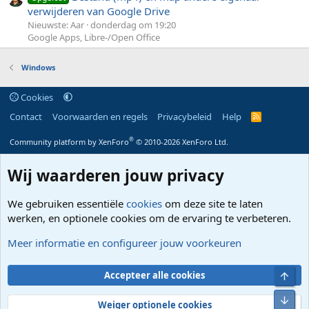
verwijderen van Google Drive
Nieuwste: Aar
donderdag om 19:20
Google Apps, Libre-/Open Office
Windows
Cookies
Contact
Voorwaarden en regels
Privacybeleid
Help
R
S
S
®
Community platform by XenForo
© 2010-2026 XenForo Ltd.
Wij waarderen jouw privacy
We gebruiken essentiële
cookies
om deze site te laten
werken, en optionele cookies om de ervaring te verbeteren.
Meer informatie en configureer jouw voorkeuren
Bove
Accepteer alle cookies
Onde
Weiger optionele cookies