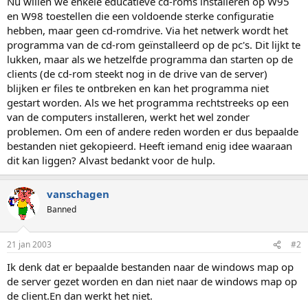
Nu willen we enkele educatieve cd-roms installeren op W95
en W98 toestellen die een voldoende sterke configuratie
hebben, maar geen cd-romdrive. Via het netwerk wordt het
programma van de cd-rom geïnstalleerd op de pc's. Dit lijkt te
lukken, maar als we hetzelfde programma dan starten op de
clients (de cd-rom steekt nog in de drive van de server)
blijken er files te ontbreken en kan het programma niet
gestart worden. Als we het programma rechtstreeks op een
van de computers installeren, werkt het wel zonder
problemen. Om een of andere reden worden er dus bepaalde
bestanden niet gekopieerd. Heeft iemand enig idee waaraan
dit kan liggen? Alvast bedankt voor de hulp.
vanschagen
Banned
21 jan 2003
#2
Ik denk dat er bepaalde bestanden naar de windows map op
de server gezet worden en dan niet naar de windows map op
de client.En dan werkt het niet.