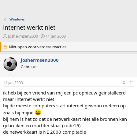
Windows
internet werkt niet
O
S
joshermsen2000
11 jan 2003
n
t
d
Niet open voor verdere reacties.
a
e
r
r
t
joshermsen2000
w
d
Gebruiker
e
a
r
t
p
u
11 jan 2003
#1
s
m
t
ik heb bij een vriend van mij een pc opnieuw geinstalleerd
a
maar internet werkt niet
r
bij de meeste computers start internet gewoon meteen op
t
zoals bij mijne
e
r
bij hem is het zo dat de netwerkkaart niet alle bronnen kan
gebruiken.en erachter staat (code16)
de netwerkkaart is NE 2000 compitable