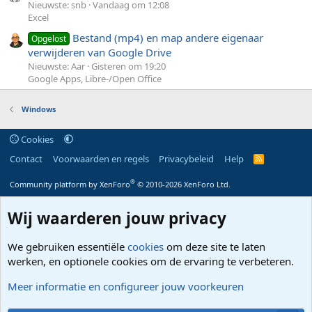
Nieuwste: snb
Vandaag om 12:08
Excel
Bestand (mp4) en map andere eigenaar
Opgelost
verwijderen van Google Drive
Nieuwste: Aar
Gisteren om 19:20
Google Apps, Libre-/Open Office
Windows
Cookies
Contact
Voorwaarden en regels
Privacybeleid
Help
R
S
S
®
Community platform by XenForo
© 2010-2026 XenForo Ltd.
Wij waarderen jouw privacy
We gebruiken essentiële
cookies
om deze site te laten
werken, en optionele cookies om de ervaring te verbeteren.
Meer informatie en configureer jouw voorkeuren